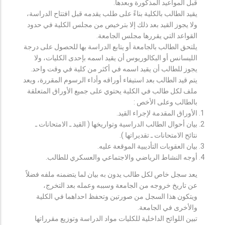
قبل المواعيد المذكورة وبعدها.
يقيد الطالب بالكلية بناءً على طلب يقدمه قبل افتتاح الدراسة،
ولا يجوز القيد بعد ذلك إلا بترخيص من مجلس الكلية في حدود
القواعد التي يقررها مجلس الجامعة.
يلتحق الطالب بالجامعة أو يتابع الدراسة بها للحصول على درجة
الليسانس أو البكالوريوس أن يقيد اسمه بإحدى الكليات، ولا
يجوز للطالب أن يقيد اسمه في أكثر من كلية في وقت واحد.
يتم قيد الطالب بعد استيفاء أوراقه وأداء الرسوم المقررة، ويعد
ملف لكل طالب في الكلية يحتوي على جميع الأوراق المتعلقة
بالطالب وعلى الأخص :
الأوراق المقدمة لإجراء القيد.
بيان أحوال الطالب الدراسية وتواريخها ( القيد ـ الامتحانات ـ
نتائح الامتحانات ـ تقديراتها ).
بيان العقوبات التأديبية الموقعة عليه.
أوجه النشاط الرياضي والاجتماعي والعسكري للطالب.
يعد سجل خاص لكل طالب يدون به بيان لما يتضمنه ملفه فضلاً
عن تاريخ خروجه من الجامعة وسببه وعمله بعد التخرج،
ويتكون هذا السجل من صورتين وتحفظ احداهما في الكلية
والأخرى في الجامعة.
تبين اللوائح الداخلية للكليات مواد الدراسة وتوزيع مقرراتها