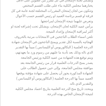
وتشكل لجنة الإمتحان في كل مقرر من عضوين على الأقل
يختارهما مجلس الكلية بناء على طلب القسم المختص.
وتتكون من لجان إمتحان المقررات المختلفة لجنة عامة في كل
فرقة او قسم برئاسة العميد او رئيس القسم حسب الأحوال
وتعرض عليهما نتيجة الإمتحان لمراجعتها.
يرأس عميد الكلية لجان الإمتحان، ويشكل تحت إشرافه لجنة او
أكثر لمراقبة الإمتحان وإعداد النتيجة.
تلعن اسماء الطلاب الناجحين فى الامتحانات مرتبة بالحروف
الهجائيه بالنسبة لكل تقدير ويمنح الناجحون في الإمتحان شهادة
الدرجة العلمية ( البكالوريوس أو الليسانس ) مبيناً بها التقدير
الذي ناله وذلك بعد تأدية ما عليهم من رسوم ورد ما بعهدتهم،
ويتم توقيع هذه الشهادة من عميد الكلية ورئيس الجامعة.
يصدر بمنح الدرجات العلمية قرار من رئيس الجامعة بعد
موافقة مجلس الجامعة، وإلى حين حصول الطالب على
الشهادة المذكورة يجوز أن يحصل على شهادة مؤقتة يوقعها
العميد مبيناً بها الدرجة العلمية ( البكالوريوس أو الليسانس )
والتقدير الذي ناله.
ويتحدد تاريخ منح الدرجة العلمية بتاريخ اعتماد مجلس الكلية
لنتيجة الإمتحان الخاص بهذه الدرجة.