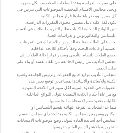
على سنوات الدراسة وعدد الساعات المخصصة لكل مقرر،
وتحدد مجالس الأقسام المختصة الموضوعات التي تدرس في
كل مقرر، ويصدر باعتمادها قرار مجلس الكلية.
يكون لكل كلية دليل يتضمن محتوى المقررات الدراسية.
تبين اللوائح الداخلية للكليات نظام التدريب للطلاب في أقسام
الليسانس والبكالوريوس والدراسات العليا.
يجب على الطالب متابعة الدروس والاشتراك في التمرينات
العملية أو قاعات البحث وفقاً لأحكام اللائحة الداخلية.
يخضع الطلاب للنظام التأديبي ويصدر قرار إحالة الطلاب إلى
مجلس التأديب من رئيس الجامعة من تلقاء نفسه أو بناء على
طلب العميد.
لمجلس التأديب توقيع جميع العقوبات ولرئيس الجامعة ولعميد
الكلية وللأساتذة والأساتذة المساعدين توقيع بعض هذه
العقوبات في الحدود المبينة لكل منهم في اللائحة التنفيذية.
مع مراعاة أحكام اللائحة التنفيذية تتولى اللوائح الداخلية
للكليات تحديد نظم الامتحانات الخاصة بها.
فيما عدا امتحانات الفرقة النهائية بقسم الليسانس أو
البكالوريوس يعين مجلس الكلية بعد أخذ رأي مجلس القسم
المختص أحد أساتذة المادة ليتولى وضع موضوعات الامتحانات
التحريرية بالاشتراك مع القائم بتدريسها.