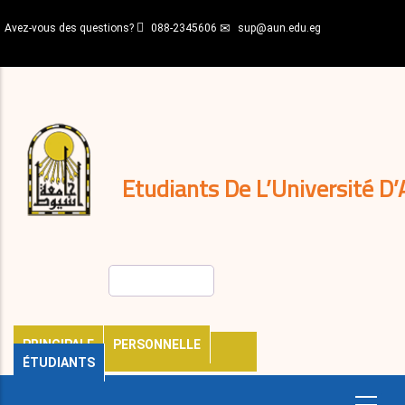
Aller
Avez-vous des questions?
088-2345606
sup@aun.edu.eg
au
contenu
N-
principal
Home
Règlements
&
décisions
Expatriés
Journal
Etudiants De L’Université D’
Rechercher
PRINCIPALE
PERSONNELLE
ÉTUDIANTS