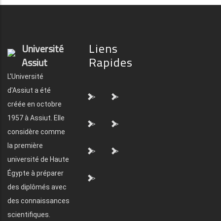
Liens
Université
Rapides
Assiut
L'Université
d'Assiut a été
">
">
créée en octobre
1957 à Assiut. Elle
">
">
considère comme
la première
">
">
université de Haute
Égypte à préparer
">
des diplômés avec
des connaissances
scientifiques.