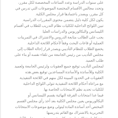
على سنوات الدراسة وعدد الساعات المخصصة لكل مقرر،
وتحدد مجالس الأقسام المختصة الموضوعات التي تدرس في
كل مقرر، ويصدر باعتمادها قرار مجلس الكلية.
يكون لكل كلية دليل يتضمن محتوى المقررات الدراسية.
تبين اللوائح الداخلية للكليات نظام التدريب للطلاب في أقسام
الليسانس والبكالوريوس والدراسات العليا.
يجب على الطالب متابعة الدروس والاشتراك في التمرينات
العملية أو قاعات البحث وفقاً لأحكام اللائحة الداخلية.
يخضع الطلاب للنظام التأديبي ويصدر قرار إحالة الطلاب إلى
مجلس التأديب من رئيس الجامعة من تلقاء نفسه أو بناء على
طلب العميد.
لمجلس التأديب توقيع جميع العقوبات ولرئيس الجامعة ولعميد
الكلية وللأساتذة والأساتذة المساعدين توقيع بعض هذه
العقوبات في الحدود المبينة لكل منهم في اللائحة التنفيذية.
مع مراعاة أحكام اللائحة التنفيذية تتولى اللوائح الداخلية
للكليات تحديد نظم الامتحانات الخاصة بها.
فيما عدا امتحانات الفرقة النهائية بقسم الليسانس أو
البكالوريوس يعين مجلس الكلية بعد أخذ رأي مجلس القسم
المختص أحد أساتذة المادة ليتولى وضع موضوعات الامتحانات
التحريرية بالاشتراك مع القائم بتدريسها.