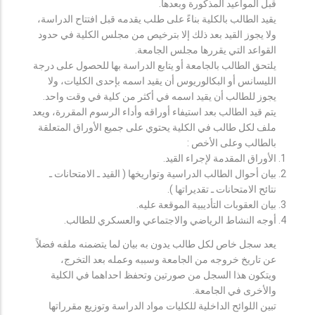
قبل المواعيد المذكورة وبعدها.
يقيد الطالب بالكلية بناءً على طلب يقدمه قبل افتتاح الدراسة،
ولا يجوز القيد بعد ذلك إلا بترخيص من مجلس الكلية في حدود
القواعد التي يقررها مجلس الجامعة.
يلتحق الطالب بالجامعة أو يتابع الدراسة بها للحصول على درجة
الليسانس أو البكالوريوس أن يقيد اسمه بإحدى الكليات، ولا
يجوز للطالب أن يقيد اسمه في أكثر من كلية في وقت واحد.
يتم قيد الطالب بعد استيفاء أوراقه وأداء الرسوم المقررة، ويعد
ملف لكل طالب في الكلية يحتوي على جميع الأوراق المتعلقة
بالطالب وعلى الأخص :
الأوراق المقدمة لإجراء القيد.
بيان أحوال الطالب الدراسية وتواريخها ( القيد ـ الامتحانات ـ
نتائح الامتحانات ـ تقديراتها ).
بيان العقوبات التأديبية الموقعة عليه.
أوجه النشاط الرياضي والاجتماعي والعسكري للطالب.
يعد سجل خاص لكل طالب يدون به بيان لما يتضمنه ملفه فضلاً
عن تاريخ خروجه من الجامعة وسببه وعمله بعد التخرج،
ويتكون هذا السجل من صورتين وتحفظ احداهما في الكلية
والأخرى في الجامعة.
تبين اللوائح الداخلية للكليات مواد الدراسة وتوزيع مقرراتها