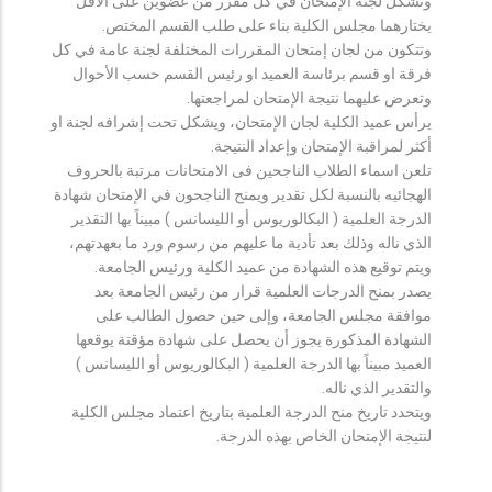
وتشكل لجنة الإمتحان في كل مقرر من عضوين على الأقل
يختارهما مجلس الكلية بناء على طلب القسم المختص.
وتتكون من لجان إمتحان المقررات المختلفة لجنة عامة في كل
فرقة او قسم برئاسة العميد او رئيس القسم حسب الأحوال
وتعرض عليهما نتيجة الإمتحان لمراجعتها.
يرأس عميد الكلية لجان الإمتحان، ويشكل تحت إشرافه لجنة او
أكثر لمراقبة الإمتحان وإعداد النتيجة.
تلعن اسماء الطلاب الناجحين فى الامتحانات مرتبة بالحروف
الهجائيه بالنسبة لكل تقدير ويمنح الناجحون في الإمتحان شهادة
الدرجة العلمية ( البكالوريوس أو الليسانس ) مبيناً بها التقدير
الذي ناله وذلك بعد تأدية ما عليهم من رسوم ورد ما بعهدتهم،
ويتم توقيع هذه الشهادة من عميد الكلية ورئيس الجامعة.
يصدر بمنح الدرجات العلمية قرار من رئيس الجامعة بعد
موافقة مجلس الجامعة، وإلى حين حصول الطالب على
الشهادة المذكورة يجوز أن يحصل على شهادة مؤقتة يوقعها
العميد مبيناً بها الدرجة العلمية ( البكالوريوس أو الليسانس )
والتقدير الذي ناله.
ويتحدد تاريخ منح الدرجة العلمية بتاريخ اعتماد مجلس الكلية
لنتيجة الإمتحان الخاص بهذه الدرجة.