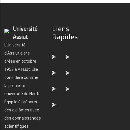
Liens
Université
Rapides
Assiut
L'Université
d'Assiut a été
">
">
créée en octobre
1957 à Assiut. Elle
">
">
considère comme
la première
">
">
université de Haute
Égypte à préparer
">
des diplômés avec
des connaissances
scientifiques.