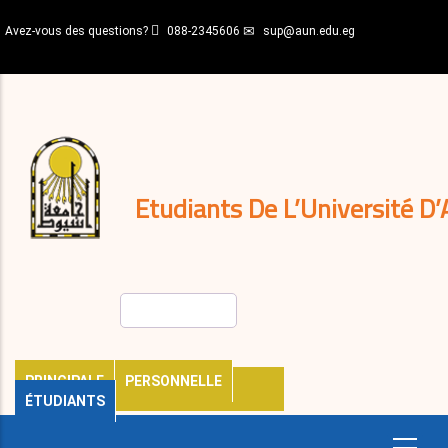
Aller
Avez-vous des questions?
088-2345606
sup@aun.edu.eg
au
contenu
N-
principal
Home
Règlements
&
décisions
Expatriés
Journal
Etudiants De L’Université D’
Rechercher
PRINCIPALE
PERSONNELLE
ÉTUDIANTS