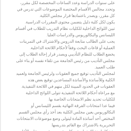
على سنوات الدراسة وعدد الساعات المخصصة لكل مقرر،
وتحدد مجالس الأقسام المختصة الموضوعات التي تدرس في
كل مقرر، ويصدر باعتمادها قرار مجلس الكلية.
يكون لكل كلية دليل يتضمن محتوى المقررات الدراسية.
تبين اللوائح الداخلية للكليات نظام التدريب للطلاب في أقسام
الليسانس والبكالوريوس والدراسات العليا.
يجب على الطالب متابعة الدروس والاشتراك في التمرينات
العملية أو قاعات البحث وفقاً لأحكام اللائحة الداخلية.
يخضع الطلاب للنظام التأديبي ويصدر قرار إحالة الطلاب إلى
مجلس التأديب من رئيس الجامعة من تلقاء نفسه أو بناء على
طلب العميد.
لمجلس التأديب توقيع جميع العقوبات ولرئيس الجامعة ولعميد
الكلية وللأساتذة والأساتذة المساعدين توقيع بعض هذه
العقوبات في الحدود المبينة لكل منهم في اللائحة التنفيذية.
مع مراعاة أحكام اللائحة التنفيذية تتولى اللوائح الداخلية
للكليات تحديد نظم الامتحانات الخاصة بها.
فيما عدا امتحانات الفرقة النهائية بقسم الليسانس أو
البكالوريوس يعين مجلس الكلية بعد أخذ رأي مجلس القسم
المختص أحد أساتذة المادة ليتولى وضع موضوعات الامتحانات
التحريرية بالاشتراك مع القائم بتدريسها.