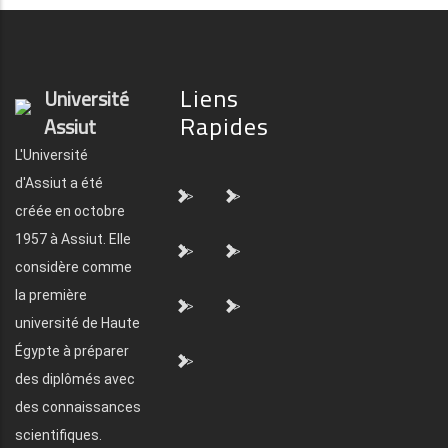
Liens
Université
Rapides
Assiut
L'Université
d'Assiut a été
">
">
créée en octobre
1957 à Assiut. Elle
">
">
considère comme
la première
">
">
université de Haute
Égypte à préparer
">
des diplômés avec
des connaissances
scientifiques.