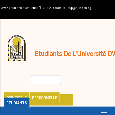
Aller
Avez-vous des questions?
088-2345606
sup@aun.edu.eg
au
contenu
N-
principal
Home
Règlements
&
décisions
Expatriés
Journal
Etudiants De L’Université D’
Rechercher
PRINCIPALE
PERSONNELLE
ÉTUDIANTS