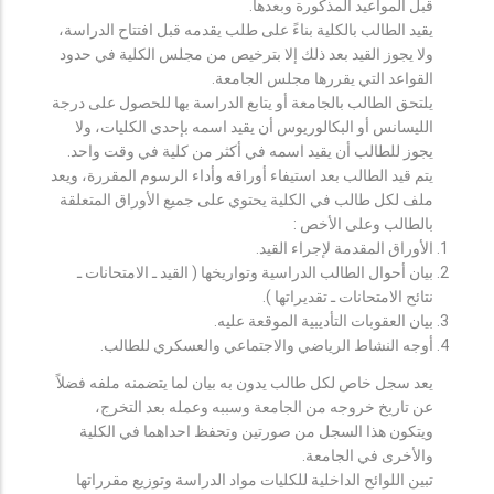
قبل المواعيد المذكورة وبعدها.
يقيد الطالب بالكلية بناءً على طلب يقدمه قبل افتتاح الدراسة،
ولا يجوز القيد بعد ذلك إلا بترخيص من مجلس الكلية في حدود
القواعد التي يقررها مجلس الجامعة.
يلتحق الطالب بالجامعة أو يتابع الدراسة بها للحصول على درجة
الليسانس أو البكالوريوس أن يقيد اسمه بإحدى الكليات، ولا
يجوز للطالب أن يقيد اسمه في أكثر من كلية في وقت واحد.
يتم قيد الطالب بعد استيفاء أوراقه وأداء الرسوم المقررة، ويعد
ملف لكل طالب في الكلية يحتوي على جميع الأوراق المتعلقة
بالطالب وعلى الأخص :
الأوراق المقدمة لإجراء القيد.
بيان أحوال الطالب الدراسية وتواريخها ( القيد ـ الامتحانات ـ
نتائح الامتحانات ـ تقديراتها ).
بيان العقوبات التأديبية الموقعة عليه.
أوجه النشاط الرياضي والاجتماعي والعسكري للطالب.
يعد سجل خاص لكل طالب يدون به بيان لما يتضمنه ملفه فضلاً
عن تاريخ خروجه من الجامعة وسببه وعمله بعد التخرج،
ويتكون هذا السجل من صورتين وتحفظ احداهما في الكلية
والأخرى في الجامعة.
تبين اللوائح الداخلية للكليات مواد الدراسة وتوزيع مقرراتها