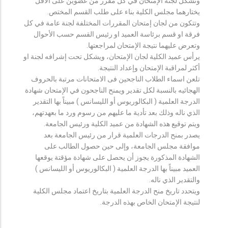
وتشكل لجنة الإمتحان في كل مقرر من عضوين على الأقل
يختارهما مجلس الكلية بناء على طلب القسم المختص.
وتتكون من لجان إمتحان المقررات المختلفة لجنة عامة في كل
فرقة او قسم برئاسة العميد او رئيس القسم حسب الأحوال
وتعرض عليهما نتيجة الإمتحان لمراجعتها.
يرأس عميد الكلية لجان الإمتحان، ويشكل تحت إشرافه لجنة او
أكثر لمراقبة الإمتحان وإعداد النتيجة.
تلعن اسماء الطلاب الناجحين فى الامتحانات مرتبة بالحروف
الهجائيه بالنسبة لكل تقدير ويمنح الناجحون في الإمتحان شهادة
الدرجة العلمية ( البكالوريوس أو الليسانس ) مبيناً بها التقدير
الذي ناله وذلك بعد تأدية ما عليهم من رسوم ورد ما بعهدتهم،
ويتم توقيع هذه الشهادة من عميد الكلية ورئيس الجامعة.
يصدر بمنح الدرجات العلمية قرار من رئيس الجامعة بعد
موافقة مجلس الجامعة، وإلى حين حصول الطالب على
الشهادة المذكورة يجوز أن يحصل على شهادة مؤقتة يوقعها
العميد مبيناً بها الدرجة العلمية ( البكالوريوس أو الليسانس )
والتقدير الذي ناله.
ويتحدد تاريخ منح الدرجة العلمية بتاريخ اعتماد مجلس الكلية
لنتيجة الإمتحان الخاص بهذه الدرجة.