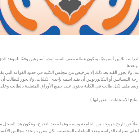
الدراسة ثلاثين أسبوعيًا، وتكون عطلة نصف السنة لمدة أسبوعين وفقًا للموعد ا
وبعدها.
اسة، ولا يجوز القيد بعد ذلك إلا بترخيص من مجلس الكلية في حدود القواعد التي ي
درجة الليسانس أو البكالوريوس أن يقيد اسمه بإحدى الكليات، ولا يجوز للطالب أن
، ويعد ملف لكل طالب في الكلية يحتوي على جميع الأوراق المتعلقة بالطالب وعلى
تائح الامتحانات ـ تقديراتها ).
لاً عن تاريخ خروجه من الجامعة وسببه وعمله بعد التخرج، ويتكون هذا السجل م
رراتها على سنوات الدراسة وعدد الساعات المخصصة لكل مقرر، وتحدد مجالس الأ