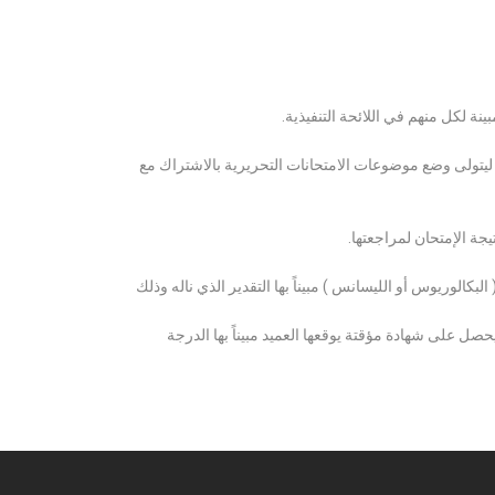
ة لكل منهم في اللائحة التنفيذية.
 ليتولى وضع موضوعات الامتحانات التحريرية بالاشتراك مع
ة الإمتحان لمراجعتها.
كالوريوس أو الليسانس ) مبيناً بها التقدير الذي ناله وذلك
 على شهادة مؤقتة يوقعها العميد مبيناً بها الدرجة