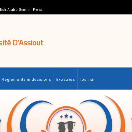
lish
Arabic
German
French
sité D’Assiout
Règlements & décisions
Expatriés
Journal