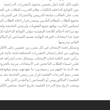
يكون لكل كلية دليل يتضمن محتوى المقررات الدراسية.
تبين اللوائح الداخلية للكليات نظام التدريب للطلاب في أق
يجب على الطالب متابعة الدروس والاشتراك في التمرينات الع
يخضع الطلاب للنظام التأديبي ويصدر قرار إحالة الطلاب إ
لمجلس التأديب توقيع جميع العقوبات ولرئيس الجامعة ولعميد
مع مراعاة أحكام اللائحة التنفيذية تتولى اللوائح الداخلية ل
فيما عدا امتحانات الفرقة النهائية بقسم الليسانس أو ال
القائم بتدريسها.
وتشكل لجنة الإمتحان في كل مقرر من عضوين على الأقل 
وتتكون من لجان إمتحان المقررات المختلفة لجنة عامة في
يرأس عميد الكلية لجان الإمتحان، ويشكل تحت إشرافه لجنة ا
تلعن اسماء الطلاب الناجحين فى الامتحانات مرتبة بالحروف ال
بعد تأدية ما عليهم من رسوم ورد ما بعهدتهم، ويتم توقيع ه
يصدر بمنح الدرجات العلمية قرار من رئيس الجامعة بعد مو
العلمية ( البكالوريوس أو الليسانس ) والتقدير الذي ناله.
ويتحدد تاريخ منح الدرجة العلمية بتاريخ اعتماد مجلس الكلية