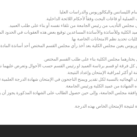
سام الليسانس والبكالوريوس والدراسات العليا.
ملية أو قاعات البحث وفقاً لأحكام اللائحة الداخلية.
لى مجلس التأديب من رئيس الجامعة من تلقاء نفسه أو بناء على طلب العميد.
 الكلية وللأساتذة والأساتذة المساعدين توقيع بعض هذه العقوبات في الحدود المبين
لكليات تحديد نظم الامتحانات الخاصة بها.
بكالوريوس يعين مجلس الكلية بعد أخذ رأي مجلس القسم المختص أحد أساتذة المادة
يختارهما مجلس الكلية بناء على طلب القسم المختص.
 كل فرقة او قسم برئاسة العميد او رئيس القسم حسب الأحوال وتعرض عليهما نتيج
و أكثر لمراقبة الإمتحان وإعداد النتيجة.
هجائيه بالنسبة لكل تقدير ويمنح الناجحون في الإمتحان شهادة الدرجة العلمية ( الب
ذه الشهادة من عميد الكلية ورئيس الجامعة.
افقة مجلس الجامعة، وإلى حين حصول الطالب على الشهادة المذكورة يجوز أن يحصل
 لنتيجة الإمتحان الخاص بهذه الدرجة.