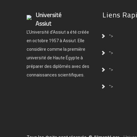
Liens Rap
Université
Assiut
L'Université d'Assiut a été créée
">
en octobre 1957 à Assiut. Elle
considère comme la première
">
université de Haute Égypte à
préparer des diplômés avec des
">
connaissances scientifiques.
">