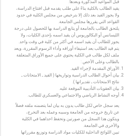
قبل المواعيد المذكورة وبعدها.
يقيد الطالب بالكلية بناءً على طلب يقدمه قبل افتتاح الدراسة،
ولا يجوز القيد بعد ذلك إلا بترخيص من مجلس الكلية في حدود
القواعد التي يقررها مجلس الجامعة.
يلتحق الطالب بالجامعة أو يتابع الدراسة بها للحصول على درجة
الليسانس أو البكالوريوس أن يقيد اسمه بإحدى الكليات، ولا
يجوز للطالب أن يقيد اسمه في أكثر من كلية في وقت واحد.
يتم قيد الطالب بعد استيفاء أوراقه وأداء الرسوم المقررة، ويعد
ملف لكل طالب في الكلية يحتوي على جميع الأوراق المتعلقة
بالطالب وعلى الأخص :
الأوراق المقدمة لإجراء القيد.
بيان أحوال الطالب الدراسية وتواريخها ( القيد ـ الامتحانات ـ
نتائح الامتحانات ـ تقديراتها ).
بيان العقوبات التأديبية الموقعة عليه.
أوجه النشاط الرياضي والاجتماعي والعسكري للطالب.
يعد سجل خاص لكل طالب يدون به بيان لما يتضمنه ملفه فضلاً
عن تاريخ خروجه من الجامعة وسببه وعمله بعد التخرج،
ويتكون هذا السجل من صورتين وتحفظ احداهما في الكلية
والأخرى في الجامعة.
تبين اللوائح الداخلية للكليات مواد الدراسة وتوزيع مقرراتها