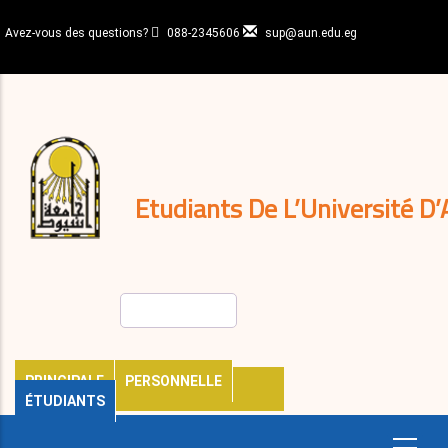
Aller
au
Avez-vous des questions?
088-2345606
sup@aun.edu.eg
contenu
N-
principal
Home
Règlements
&
décisions
Expatriés
Journal
Etudiants De L’Université D’
Rechercher
PRINCIPALE
PERSONNELLE
ÉTUDIANTS