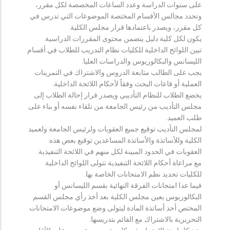
على سنوات الدراسة وعدد الساعات المخصصة لكل مقرر،
وتحدد مجالس الأقسام المختصة الموضوعات التي تدرس في
كل مقرر، ويصدر باعتمادها قرار مجلس الكلية.
يكون لكل كلية دليل يتضمن محتوى المقررات الدراسية.
تبين اللوائح الداخلية للكليات نظام التدريب للطلاب في أقسام
الليسانس والبكالوريوس والدراسات العليا.
يجب على الطالب متابعة الدروس والاشتراك في التمرينات
العملية أو قاعات البحث وفقاً لأحكام اللائحة الداخلية.
يخضع الطلاب للنظام التأديبي ويصدر قرار إحالة الطلاب إلى
مجلس التأديب من رئيس الجامعة من تلقاء نفسه أو بناء على
طلب العميد.
لمجلس التأديب توقيع جميع العقوبات ولرئيس الجامعة ولعميد
الكلية وللأساتذة والأساتذة المساعدين توقيع بعض هذه
العقوبات في الحدود المبينة لكل منهم في اللائحة التنفيذية.
مع مراعاة أحكام اللائحة التنفيذية تتولى اللوائح الداخلية
للكليات تحديد نظم الامتحانات الخاصة بها.
فيما عدا امتحانات الفرقة النهائية بقسم الليسانس أو
البكالوريوس يعين مجلس الكلية بعد أخذ رأي مجلس القسم
المختص أحد أساتذة المادة ليتولى وضع موضوعات الامتحانات
التحريرية بالاشتراك مع القائم بتدريسها.