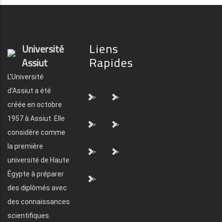
Liens
Université
Rapides
Assiut
L'Université
d'Assiut a été
">
">
créée en octobre
1957 à Assiut. Elle
">
">
considère comme
la première
">
">
université de Haute
Égypte à préparer
">
des diplômés avec
des connaissances
scientifiques.