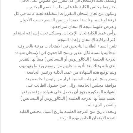
وتشكل لجنة الإمتحان في كل مقرر من عضوين على الأقل
يختارهما مجلس الكلية بناء على طلب القسم المختص.
وتتكون من لجان إمتحان المقررات المختلفة لجنة عامة في كل
فرقة او قسم برئاسة العميد او رئيس القسم حسب الأحوال
وتعرض عليهما نتيجة الإمتحان لمراجعتها.
يرأس عميد الكلية لجان الإمتحان، ويشكل تحت إشرافه لجنة او
أكثر لمراقبة الإمتحان وإعداد النتيجة.
تلعن اسماء الطلاب الناجحين فى الامتحانات مرتبة بالحروف
الهجائيه بالنسبة لكل تقدير ويمنح الناجحون في الإمتحان شهادة
الدرجة العلمية ( البكالوريوس أو الليسانس ) مبيناً بها التقدير
الذي ناله وذلك بعد تأدية ما عليهم من رسوم ورد ما بعهدتهم،
ويتم توقيع هذه الشهادة من عميد الكلية ورئيس الجامعة.
يصدر بمنح الدرجات العلمية قرار من رئيس الجامعة بعد
موافقة مجلس الجامعة، وإلى حين حصول الطالب على
الشهادة المذكورة يجوز أن يحصل على شهادة مؤقتة يوقعها
العميد مبيناً بها الدرجة العلمية ( البكالوريوس أو الليسانس )
والتقدير الذي ناله.
ويتحدد تاريخ منح الدرجة العلمية بتاريخ اعتماد مجلس الكلية
لنتيجة الإمتحان الخاص بهذه الدرجة.