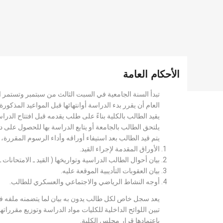
الأحكام العامة
تبدأ السنة الجامعية في السبت الثالث من سبتمبر وتستمر 
العام أن يقرر بدء الدراسة أوانتهائها قبل المواعيد المذكورة 
يقيد الطالب بالكلية بناءً على طلب يقدمه قبل افتتاح الدر
يلتحق الطالب بالجامعة أو يتابع الدراسة بها للحصول على 
يتم قيد الطالب بعد استيفاء أوراقه وأداء الرسوم المقررة
الأوراق المقدمة لإجراء القيد.
بيان أحوال الطالب الدراسية وتواريخها ( القيد ـ الامتحانات ـ ن
بيان العقوبات التأديبية الموقعة عليه.
أوجه النشاط الرياضي والاجتماعي والعسكري للطالب.
يعد سجل خاص لكل طالب يدون به بيان لما يتضمنه ملفه فض
تبين اللوائح الداخلية للكليات مواد الدراسة وتوزيع مق
باعتمادها قرار مجلس الكلية.