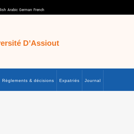
lish
Arabic
German
French
sité D’Assiout
Règlements & décisions
Expatriés
Journal