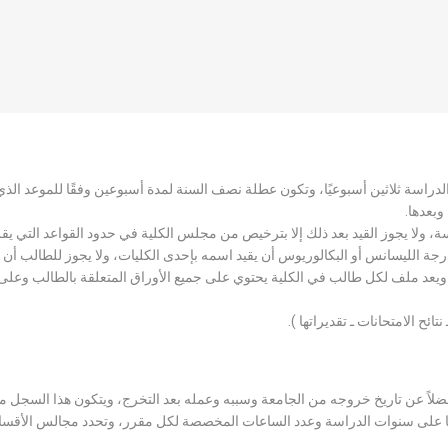
الدراسة ثلاثين أسبوعيًا، وتكون عطلة نصف السنة لمدة أسبوعين وفقًا للموعد ا
وبعدها.
اسة، ولا يجوز القيد بعد ذلك إلا بترخيص من مجلس الكلية في حدود القواعد التي ي
درجة الليسانس أو البكالوريوس أن يقيد اسمه بإحدى الكليات، ولا يجوز للطالب أن
، ويعد ملف لكل طالب في الكلية يحتوي على جميع الأوراق المتعلقة بالطالب وعلى
تائح الامتحانات ـ تقديراتها ).
لاً عن تاريخ خروجه من الجامعة وسببه وعمله بعد التخرج، ويتكون هذا السجل م
رراتها على سنوات الدراسة وعدد الساعات المخصصة لكل مقرر، وتحدد مجالس الأ