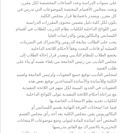
على سنوات الدراسة وعدد الساعات المخصصة لكل مقرر،
وتحدد مجالس الأقسام المختصة الموضوعات التي تدرس في
كل مقرر، ويصدر باعتمادها قرار مجلس الكلية.
يكون لكل كلية دليل يتضمن محتوى المقررات الدراسية.
تبين اللوائح الداخلية للكليات نظام التدريب للطلاب في أقسام
الليسانس والبكالوريوس والدراسات العليا.
يجب على الطالب متابعة الدروس والاشتراك في التمرينات
العملية أو قاعات البحث وفقاً لأحكام اللائحة الداخلية.
يخضع الطلاب للنظام التأديبي ويصدر قرار إحالة الطلاب إلى
مجلس التأديب من رئيس الجامعة من تلقاء نفسه أو بناء على
طلب العميد.
لمجلس التأديب توقيع جميع العقوبات ولرئيس الجامعة ولعميد
الكلية وللأساتذة والأساتذة المساعدين توقيع بعض هذه
العقوبات في الحدود المبينة لكل منهم في اللائحة التنفيذية.
مع مراعاة أحكام اللائحة التنفيذية تتولى اللوائح الداخلية
للكليات تحديد نظم الامتحانات الخاصة بها.
فيما عدا امتحانات الفرقة النهائية بقسم الليسانس أو
البكالوريوس يعين مجلس الكلية بعد أخذ رأي مجلس القسم
المختص أحد أساتذة المادة ليتولى وضع موضوعات الامتحانات
التحريرية بالاشتراك مع القائم بتدريسها.