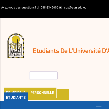
Aller
Avez-vous des questions?
088-2345606
sup@aun.edu.eg
au
contenu
N-
principal
Home
Règlements
&
décisions
Expatriés
Journal
Etudiants De L’Université D’
Rechercher
PRINCIPALE
PERSONNELLE
ÉTUDIANTS