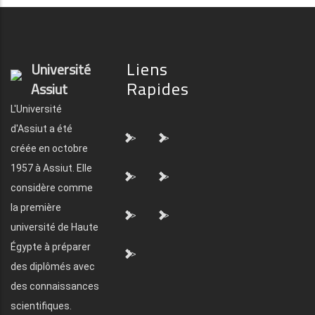
Liens
Université
Rapides
Assiut
L'Université
d'Assiut a été
">
">
créée en octobre
1957 à Assiut. Elle
">
">
considère comme
la première
">
">
université de Haute
Égypte à préparer
">
des diplômés avec
des connaissances
scientifiques.