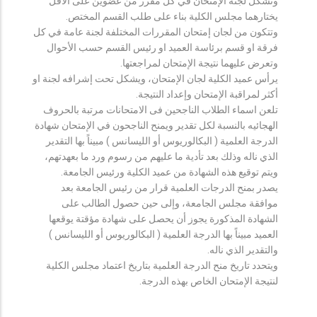
وتشكل لجنة الإمتحان في كل مقرر من عضوين على الأقل
يختارهما مجلس الكلية بناء على طلب القسم المختص.
وتتكون من لجان إمتحان المقررات المختلفة لجنة عامة في كل
فرقة او قسم برئاسة العميد او رئيس القسم حسب الأحوال
وتعرض عليهما نتيجة الإمتحان لمراجعتها.
يرأس عميد الكلية لجان الإمتحان، ويشكل تحت إشرافه لجنة او
أكثر لمراقبة الإمتحان وإعداد النتيجة.
تلعن اسماء الطلاب الناجحين فى الامتحانات مرتبة بالحروف
الهجائيه بالنسبة لكل تقدير ويمنح الناجحون في الإمتحان شهادة
الدرجة العلمية ( البكالوريوس أو الليسانس ) مبيناً بها التقدير
الذي ناله وذلك بعد تأدية ما عليهم من رسوم ورد ما بعهدتهم،
ويتم توقيع هذه الشهادة من عميد الكلية ورئيس الجامعة.
يصدر بمنح الدرجات العلمية قرار من رئيس الجامعة بعد
موافقة مجلس الجامعة، وإلى حين حصول الطالب على
الشهادة المذكورة يجوز أن يحصل على شهادة مؤقتة يوقعها
العميد مبيناً بها الدرجة العلمية ( البكالوريوس أو الليسانس )
والتقدير الذي ناله.
ويتحدد تاريخ منح الدرجة العلمية بتاريخ اعتماد مجلس الكلية
لنتيجة الإمتحان الخاص بهذه الدرجة.