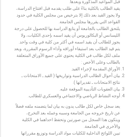
قبل المواعيد المذكورة وبعدها.
يقيد الطالب بالكلية بناءً على طلب يقدمه قبل افتتاح الدراسة،
ولا يجوز القيد بعد ذلك إلا بترخيص من مجلس الكلية في حدود
القواعد التي يقررها مجلس الجامعة.
يلتحق الطالب بالجامعة أو يتابع الدراسة بها للحصول على درجة
الليسانس أو البكالوريوس أن يقيد اسمه بإحدى الكليات، ولا
يجوز للطالب أن يقيد اسمه في أكثر من كلية في وقت واحد.
يتم قيد الطالب بعد استيفاء أوراقه وأداء الرسوم المقررة، ويعد
ملف لكل طالب في الكلية يحتوي على جميع الأوراق المتعلقة
بالطالب وعلى الأخص :
الأوراق المقدمة لإجراء القيد.
بيان أحوال الطالب الدراسية وتواريخها ( القيد ـ الامتحانات ـ
نتائح الامتحانات ـ تقديراتها ).
بيان العقوبات التأديبية الموقعة عليه.
أوجه النشاط الرياضي والاجتماعي والعسكري للطالب.
يعد سجل خاص لكل طالب يدون به بيان لما يتضمنه ملفه فضلاً
عن تاريخ خروجه من الجامعة وسببه وعمله بعد التخرج،
ويتكون هذا السجل من صورتين وتحفظ احداهما في الكلية
والأخرى في الجامعة.
تبين اللوائح الداخلية للكليات مواد الدراسة وتوزيع مقرراتها