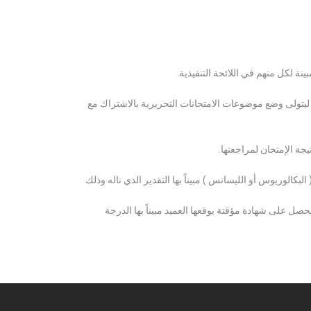
ة لكل منهم في اللائحة التنفيذية.
 ليتولى وضع موضوعات الامتحانات التحريرية بالاشتراك مع
ة الإمتحان لمراجعتها.
كالوريوس أو الليسانس ) مبيناً بها التقدير الذي ناله وذلك
 على شهادة مؤقتة يوقعها العميد مبيناً بها الدرجة