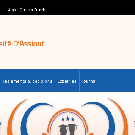
lish
Arabic
German
French
sité D’Assiout
Règlements & décisions
Expatriés
Journal