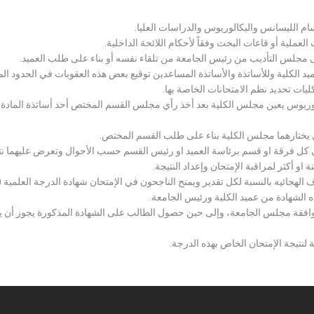
سام الليسانس والبكالوريوس والدراسات العليا.
ملية أو قاعات البحث وفقاً لأحكام اللائحة الداخلية.
لى مجلس التأديب من رئيس الجامعة من تلقاء نفسه أو بناء على طلب العميد.
 الكلية وللأساتذة والأساتذة المساعدين توقيع بعض هذه العقوبات في الحدود المبين
لكليات تحديد نظم الامتحانات الخاصة بها.
بكالوريوس يعين مجلس الكلية بعد أخذ رأي مجلس القسم المختص أحد أساتذة المادة
يختارهما مجلس الكلية بناء على طلب القسم المختص.
 كل فرقة او قسم برئاسة العميد او رئيس القسم حسب الأحوال وتعرض عليهما نتيج
و أكثر لمراقبة الإمتحان وإعداد النتيجة.
هجائيه بالنسبة لكل تقدير ويمنح الناجحون في الإمتحان شهادة الدرجة العلمية ( الب
ذه الشهادة من عميد الكلية ورئيس الجامعة.
افقة مجلس الجامعة، وإلى حين حصول الطالب على الشهادة المذكورة يجوز أن يحصل
 لنتيجة الإمتحان الخاص بهذه الدرجة.