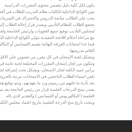
يكون لكل كلية دليل يتضمن محتوى المقررات الدراسية.
تبين اللوائح الداخلية للكليات نظام التدريب للطلاب في أق
يجب على الطالب متابعة الدروس والاشتراك في التمرينات الع
يخضع الطلاب للنظام التأديبي ويصدر قرار إحالة الطلاب إ
لمجلس التأديب توقيع جميع العقوبات ولرئيس الجامعة ولعميد
مع مراعاة أحكام اللائحة التنفيذية تتولى اللوائح الداخلية ل
فيما عدا امتحانات الفرقة النهائية بقسم الليسانس أو ال
القائم بتدريسها.
وتشكل لجنة الإمتحان في كل مقرر من عضوين على الأقل 
وتتكون من لجان إمتحان المقررات المختلفة لجنة عامة في
يرأس عميد الكلية لجان الإمتحان، ويشكل تحت إشرافه لجنة ا
تلعن اسماء الطلاب الناجحين فى الامتحانات مرتبة بالحروف ال
بعد تأدية ما عليهم من رسوم ورد ما بعهدتهم، ويتم توقيع ه
يصدر بمنح الدرجات العلمية قرار من رئيس الجامعة بعد مو
العلمية ( البكالوريوس أو الليسانس ) والتقدير الذي ناله.
ويتحدد تاريخ منح الدرجة العلمية بتاريخ اعتماد مجلس الكلية