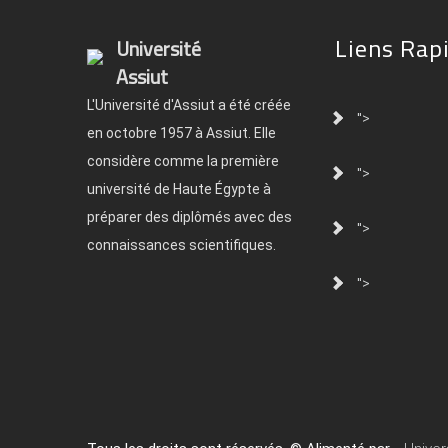
Liens Rap
Université
Assiut
L'Université d'Assiut a été créée
">
en octobre 1957 à Assiut. Elle
considère comme la première
">
université de Haute Égypte à
préparer des diplômés avec des
">
connaissances scientifiques.
">