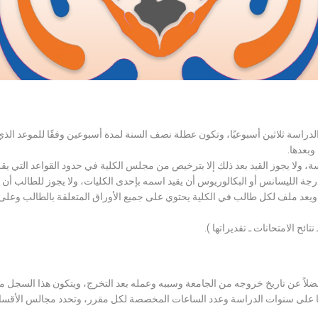
الدراسة ثلاثين أسبوعيًا، وتكون عطلة نصف السنة لمدة أسبوعين وفقًا للموعد ا
وبعدها.
اسة، ولا يجوز القيد بعد ذلك إلا بترخيص من مجلس الكلية في حدود القواعد التي ي
درجة الليسانس أو البكالوريوس أن يقيد اسمه بإحدى الكليات، ولا يجوز للطالب أن
، ويعد ملف لكل طالب في الكلية يحتوي على جميع الأوراق المتعلقة بالطالب وعلى
تائح الامتحانات ـ تقديراتها ).
لاً عن تاريخ خروجه من الجامعة وسببه وعمله بعد التخرج، ويتكون هذا السجل م
رراتها على سنوات الدراسة وعدد الساعات المخصصة لكل مقرر، وتحدد مجالس الأ