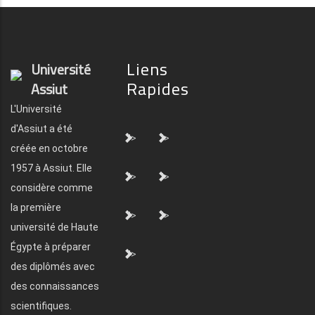
Liens
Université
Rapides
Assiut
L'Université
d'Assiut a été
">
">
créée en octobre
1957 à Assiut. Elle
">
">
considère comme
la première
">
">
université de Haute
Égypte à préparer
">
des diplômés avec
des connaissances
scientifiques.