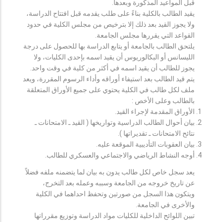
قبل المواعيد المذكورة وبعدها.
يقيد الطالب بالكلية بناءً على طلب يقدمه قبل افتتاح الدراسة،
ولا يجوز القيد بعد ذلك إلا بترخيص من مجلس الكلية في حدود
القواعد التي يقررها مجلس الجامعة.
يلتحق الطالب بالجامعة أو يتابع الدراسة بها للحصول على درجة
الليسانس أو البكالوريوس أن يقيد اسمه بإحدى الكليات، ولا
يجوز للطالب أن يقيد اسمه في أكثر من كلية في وقت واحد.
يتم قيد الطالب بعد استيفاء أوراقه وأداء الرسوم المقررة، ويعد
ملف لكل طالب في الكلية يحتوي على جميع الأوراق المتعلقة
بالطالب وعلى الأخص :
الأوراق المقدمة لإجراء القيد.
بيان أحوال الطالب الدراسية وتواريخها ( القيد ـ الامتحانات ـ
نتائح الامتحانات ـ تقديراتها ).
بيان العقوبات التأديبية الموقعة عليه.
أوجه النشاط الرياضي والاجتماعي والعسكري للطالب.
يعد سجل خاص لكل طالب يدون به بيان لما يتضمنه ملفه فضلاً
عن تاريخ خروجه من الجامعة وسببه وعمله بعد التخرج،
ويتكون هذا السجل من صورتين وتحفظ احداهما في الكلية
والأخرى في الجامعة.
تبين اللوائح الداخلية للكليات مواد الدراسة وتوزيع مقرراتها