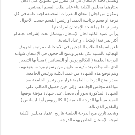
وتشكل لجنة الإمتحان في كل مقرر من عضوين على الأقل
يختارهما مجلس الكلية بناء على طلب القسم المختص.
وتتكون من لجان إمتحان المقررات المختلفة لجنة عامة في كل
فرقة او قسم برئاسة العميد او رئيس القسم حسب الأحوال
وتعرض عليهما نتيجة الإمتحان لمراجعتها.
يرأس عميد الكلية لجان الإمتحان، ويشكل تحت إشرافه لجنة او
أكثر لمراقبة الإمتحان وإعداد النتيجة.
تلعن اسماء الطلاب الناجحين فى الامتحانات مرتبة بالحروف
الهجائيه بالنسبة لكل تقدير ويمنح الناجحون في الإمتحان شهادة
الدرجة العلمية ( البكالوريوس أو الليسانس ) مبيناً بها التقدير
الذي ناله وذلك بعد تأدية ما عليهم من رسوم ورد ما بعهدتهم،
ويتم توقيع هذه الشهادة من عميد الكلية ورئيس الجامعة.
يصدر بمنح الدرجات العلمية قرار من رئيس الجامعة بعد
موافقة مجلس الجامعة، وإلى حين حصول الطالب على
الشهادة المذكورة يجوز أن يحصل على شهادة مؤقتة يوقعها
العميد مبيناً بها الدرجة العلمية ( البكالوريوس أو الليسانس )
والتقدير الذي ناله.
ويتحدد تاريخ منح الدرجة العلمية بتاريخ اعتماد مجلس الكلية
لنتيجة الإمتحان الخاص بهذه الدرجة.