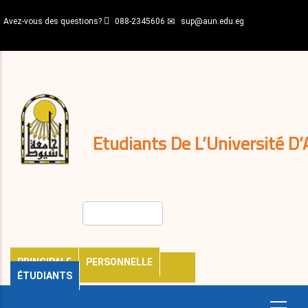
Aller
Avez-vous des questions?
088-2345606
sup@aun.edu.eg
au
contenu
N-
principal
Home
Règlements
&
décisions
Expatriés
Journal
Etudiants De L’Université D’
Rechercher
PRINCIPALE
PERSONNELLE
ÉTUDIANTS