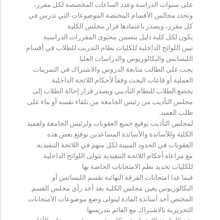
على سنوات الدراسة وعدد الساعات المخصصة لكل مقرر،
وتحدد مجالس الأقسام المختصة الموضوعات التي تدرس في
كل مقرر، ويصدر باعتمادها قرار مجلس الكلية.
يكون لكل كلية دليل يتضمن محتوى المقررات الدراسية.
تبين اللوائح الداخلية للكليات نظام التدريب للطلاب في أقسام
الليسانس والبكالوريوس والدراسات العليا.
يجب على الطالب متابعة الدروس والاشتراك في التمرينات
العملية أو قاعات البحث وفقاً لأحكام اللائحة الداخلية.
يخضع الطلاب للنظام التأديبي ويصدر قرار إحالة الطلاب إلى
مجلس التأديب من رئيس الجامعة من تلقاء نفسه أو بناء على
طلب العميد.
لمجلس التأديب توقيع جميع العقوبات ولرئيس الجامعة ولعميد
الكلية وللأساتذة والأساتذة المساعدين توقيع بعض هذه
العقوبات في الحدود المبينة لكل منهم في اللائحة التنفيذية.
مع مراعاة أحكام اللائحة التنفيذية تتولى اللوائح الداخلية
للكليات تحديد نظم الامتحانات الخاصة بها.
فيما عدا امتحانات الفرقة النهائية بقسم الليسانس أو
البكالوريوس يعين مجلس الكلية بعد أخذ رأي مجلس القسم
المختص أحد أساتذة المادة ليتولى وضع موضوعات الامتحانات
التحريرية بالاشتراك مع القائم بتدريسها.