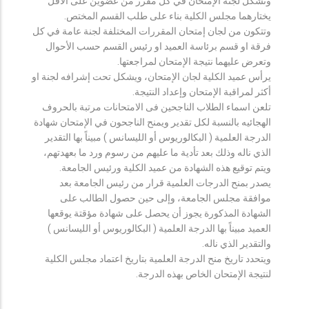
وتشكل لجنة الإمتحان في كل مقرر من عضوين على الأقل
يختارهما مجلس الكلية بناء على طلب القسم المختص.
وتتكون من لجان إمتحان المقررات المختلفة لجنة عامة في كل
فرقة او قسم برئاسة العميد او رئيس القسم حسب الأحوال
وتعرض عليهما نتيجة الإمتحان لمراجعتها.
يرأس عميد الكلية لجان الإمتحان، ويشكل تحت إشرافه لجنة او
أكثر لمراقبة الإمتحان وإعداد النتيجة.
تلعن اسماء الطلاب الناجحين فى الامتحانات مرتبة بالحروف
الهجائيه بالنسبة لكل تقدير ويمنح الناجحون في الإمتحان شهادة
الدرجة العلمية ( البكالوريوس أو الليسانس ) مبيناً بها التقدير
الذي ناله وذلك بعد تأدية ما عليهم من رسوم ورد ما بعهدتهم،
ويتم توقيع هذه الشهادة من عميد الكلية ورئيس الجامعة.
يصدر بمنح الدرجات العلمية قرار من رئيس الجامعة بعد
موافقة مجلس الجامعة، وإلى حين حصول الطالب على
الشهادة المذكورة يجوز أن يحصل على شهادة مؤقتة يوقعها
العميد مبيناً بها الدرجة العلمية ( البكالوريوس أو الليسانس )
والتقدير الذي ناله.
ويتحدد تاريخ منح الدرجة العلمية بتاريخ اعتماد مجلس الكلية
لنتيجة الإمتحان الخاص بهذه الدرجة.