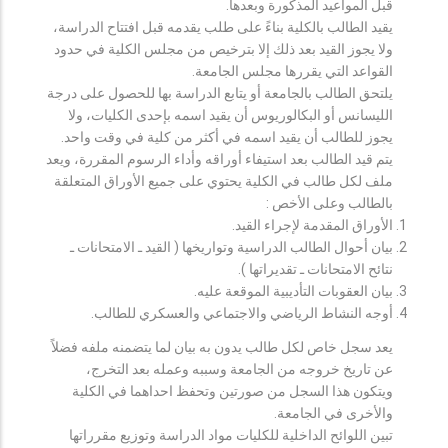
قبل المواعيد المذكورة وبعدها.
يقيد الطالب بالكلية بناءً على طلب يقدمه قبل افتتاح الدراسة،
ولا يجوز القيد بعد ذلك إلا بترخيص من مجلس الكلية في حدود
القواعد التي يقررها مجلس الجامعة.
يلتحق الطالب بالجامعة أو يتابع الدراسة بها للحصول على درجة
الليسانس أو البكالوريوس أن يقيد اسمه بإحدى الكليات، ولا
يجوز للطالب أن يقيد اسمه في أكثر من كلية في وقت واحد.
يتم قيد الطالب بعد استيفاء أوراقه وأداء الرسوم المقررة، ويعد
ملف لكل طالب في الكلية يحتوي على جميع الأوراق المتعلقة
بالطالب وعلى الأخص :
الأوراق المقدمة لإجراء القيد.
بيان أحوال الطالب الدراسية وتواريخها ( القيد ـ الامتحانات ـ
نتائح الامتحانات ـ تقديراتها ).
بيان العقوبات التأديبية الموقعة عليه.
أوجه النشاط الرياضي والاجتماعي والعسكري للطالب.
يعد سجل خاص لكل طالب يدون به بيان لما يتضمنه ملفه فضلاً
عن تاريخ خروجه من الجامعة وسببه وعمله بعد التخرج،
ويتكون هذا السجل من صورتين وتحفظ احداهما في الكلية
والأخرى في الجامعة.
تبين اللوائح الداخلية للكليات مواد الدراسة وتوزيع مقرراتها