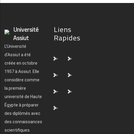
Liens
Université
Rapides
Assiut
L'Université
d'Assiut a été
">
">
créée en octobre
1957 à Assiut. Elle
">
">
considère comme
la première
">
">
université de Haute
Égypte à préparer
">
des diplômés avec
des connaissances
scientifiques.