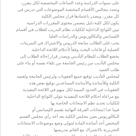
على سنوات الدراسة وعدد الساعات المخصصة لكل مقرر،
وتحدد مجالس الأقسام المختصة الموضوعات التي تدرس في
كل مقرر، ويصدر باعتمادها قرار مجلس الكلية.
يكون لكل كلية دليل يتضمن محتوى المقررات الدراسية.
تبين اللوائح الداخلية للكليات نظام التدريب للطلاب في أقسام
الليسانس والبكالوريوس والدراسات العليا.
يجب على الطالب متابعة الدروس والاشتراك في التمرينات
العملية أو قاعات البحث وفقاً لأحكام اللائحة الداخلية.
يخضع الطلاب للنظام التأديبي ويصدر قرار إحالة الطلاب إلى
مجلس التأديب من رئيس الجامعة من تلقاء نفسه أو بناء على
طلب العميد.
لمجلس التأديب توقيع جميع العقوبات ولرئيس الجامعة ولعميد
الكلية وللأساتذة والأساتذة المساعدين توقيع بعض هذه
العقوبات في الحدود المبينة لكل منهم في اللائحة التنفيذية.
مع مراعاة أحكام اللائحة التنفيذية تتولى اللوائح الداخلية
للكليات تحديد نظم الامتحانات الخاصة بها.
فيما عدا امتحانات الفرقة النهائية بقسم الليسانس أو
البكالوريوس يعين مجلس الكلية بعد أخذ رأي مجلس القسم
المختص أحد أساتذة المادة ليتولى وضع موضوعات الامتحانات
التحريرية بالاشتراك مع القائم بتدريسها.