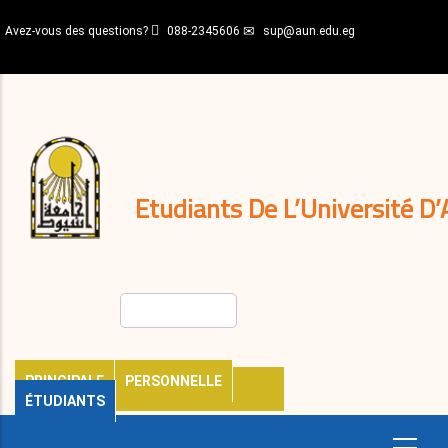
Aller
Avez-vous des questions?
088-2345606
sup@aun.edu.eg
au
contenu
N-
principal
Home
Règlements
&
décisions
Expatriés
Journal
Etudiants De L’Université D’
Rechercher
PRINCIPALE
PERSONNELLE
ÉTUDIANTS