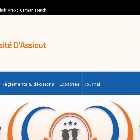
lish
Arabic
German
French
sité D’Assiout
Règlements & décisions
Expatriés
Journal