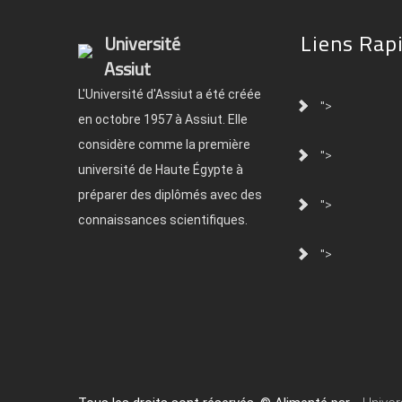
Liens Rap
Université
Assiut
L'Université d'Assiut a été créée
">
en octobre 1957 à Assiut. Elle
considère comme la première
">
université de Haute Égypte à
préparer des diplômés avec des
">
connaissances scientifiques.
">