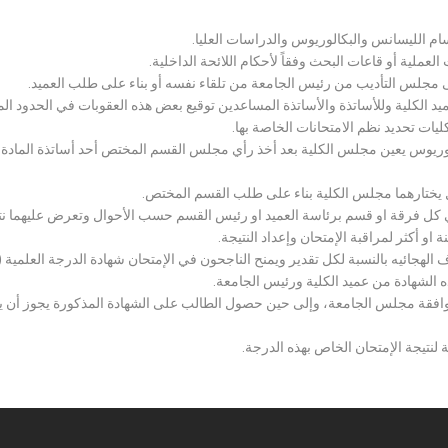
سام الليسانس والبكالوريوس والدراسات العليا.
ملية أو قاعات البحث وفقاً لأحكام اللائحة الداخلية.
لى مجلس التأديب من رئيس الجامعة من تلقاء نفسه أو بناء على طلب العميد.
 الكلية وللأساتذة والأساتذة المساعدين توقيع بعض هذه العقوبات في الحدود المبين
لكليات تحديد نظم الامتحانات الخاصة بها.
بكالوريوس يعين مجلس الكلية بعد أخذ رأي مجلس القسم المختص أحد أساتذة المادة
يختارهما مجلس الكلية بناء على طلب القسم المختص.
 كل فرقة او قسم برئاسة العميد او رئيس القسم حسب الأحوال وتعرض عليهما نتيج
و أكثر لمراقبة الإمتحان وإعداد النتيجة.
هجائيه بالنسبة لكل تقدير ويمنح الناجحون في الإمتحان شهادة الدرجة العلمية ( الب
ذه الشهادة من عميد الكلية ورئيس الجامعة.
افقة مجلس الجامعة، وإلى حين حصول الطالب على الشهادة المذكورة يجوز أن يحصل
 لنتيجة الإمتحان الخاص بهذه الدرجة.