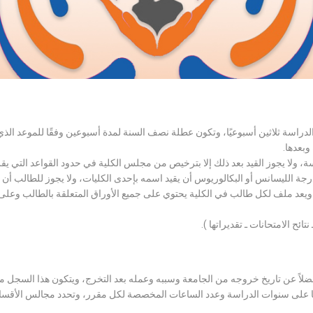
الدراسة ثلاثين أسبوعيًا، وتكون عطلة نصف السنة لمدة أسبوعين وفقًا للموعد ا
وبعدها.
اسة، ولا يجوز القيد بعد ذلك إلا بترخيص من مجلس الكلية في حدود القواعد التي ي
درجة الليسانس أو البكالوريوس أن يقيد اسمه بإحدى الكليات، ولا يجوز للطالب أن
، ويعد ملف لكل طالب في الكلية يحتوي على جميع الأوراق المتعلقة بالطالب وعلى
تائح الامتحانات ـ تقديراتها ).
لاً عن تاريخ خروجه من الجامعة وسببه وعمله بعد التخرج، ويتكون هذا السجل م
رراتها على سنوات الدراسة وعدد الساعات المخصصة لكل مقرر، وتحدد مجالس الأ