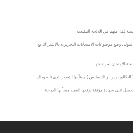
ة لكل منهم في اللائحة التنفيذية.
 ليتولى وضع موضوعات الامتحانات التحريرية بالاشتراك مع
ة الإمتحان لمراجعتها.
كالوريوس أو الليسانس ) مبيناً بها التقدير الذي ناله وذلك
 على شهادة مؤقتة يوقعها العميد مبيناً بها الدرجة