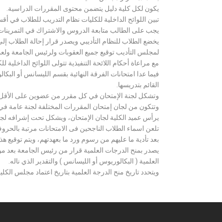
يكون لكل كلية دليل يتضمن محتوى المقررات الدراسية.
تبين اللوائح الداخلية للكليات نظام التدريب للطلاب في أق
يجب على الطالب متابعة الدروس والاشتراك في التمرينات الع
يخضع الطلاب للنظام التأديبي ويصدر قرار إحالة الطلاب إ
لمجلس التأديب توقيع جميع العقوبات ولرئيس الجامعة ولعميد
مع مراعاة أحكام اللائحة التنفيذية تتولى اللوائح الداخلية ل
فيما عدا امتحانات الفرقة النهائية بقسم الليسانس أو ال
القائم بتدريسها.
وتشكل لجنة الإمتحان في كل مقرر من عضوين على الأقل 
وتتكون من لجان إمتحان المقررات المختلفة لجنة عامة في
يرأس عميد الكلية لجان الإمتحان، ويشكل تحت إشرافه لجنة ا
تلعن اسماء الطلاب الناجحين فى الامتحانات مرتبة بالحروف ال
بعد تأدية ما عليهم من رسوم ورد ما بعهدتهم، ويتم توقيع ه
يصدر بمنح الدرجات العلمية قرار من رئيس الجامعة بعد مو
العلمية ( البكالوريوس أو الليسانس ) والتقدير الذي ناله.
ويتحدد تاريخ منح الدرجة العلمية بتاريخ اعتماد مجلس الكلية