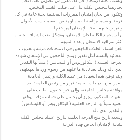
وتشكل لجنة الإمتحان في كل مقرر من عضوين على الأقل
يختارهما مجلس الكلية بناء على طلب القسم المختص.
وتتكون من لجان إمتحان المقررات المختلفة لجنة عامة في كل
فرقة او قسم برئاسة العميد او رئيس القسم حسب الأحوال
وتعرض عليهما نتيجة الإمتحان لمراجعتها.
يرأس عميد الكلية لجان الإمتحان، ويشكل تحت إشرافه لجنة او
أكثر لمراقبة الإمتحان وإعداد النتيجة.
تلعن اسماء الطلاب الناجحين فى الامتحانات مرتبة بالحروف
الهجائيه بالنسبة لكل تقدير ويمنح الناجحون في الإمتحان شهادة
الدرجة العلمية ( البكالوريوس أو الليسانس ) مبيناً بها التقدير
الذي ناله وذلك بعد تأدية ما عليهم من رسوم ورد ما بعهدتهم،
ويتم توقيع هذه الشهادة من عميد الكلية ورئيس الجامعة.
يصدر بمنح الدرجات العلمية قرار من رئيس الجامعة بعد
موافقة مجلس الجامعة، وإلى حين حصول الطالب على
الشهادة المذكورة يجوز أن يحصل على شهادة مؤقتة يوقعها
العميد مبيناً بها الدرجة العلمية ( البكالوريوس أو الليسانس )
والتقدير الذي ناله.
ويتحدد تاريخ منح الدرجة العلمية بتاريخ اعتماد مجلس الكلية
لنتيجة الإمتحان الخاص بهذه الدرجة.