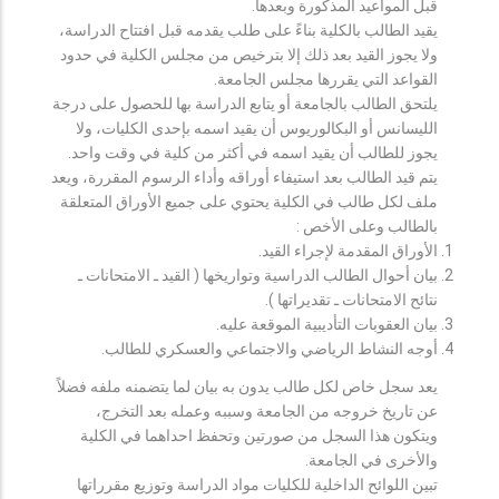
قبل المواعيد المذكورة وبعدها.
يقيد الطالب بالكلية بناءً على طلب يقدمه قبل افتتاح الدراسة،
ولا يجوز القيد بعد ذلك إلا بترخيص من مجلس الكلية في حدود
القواعد التي يقررها مجلس الجامعة.
يلتحق الطالب بالجامعة أو يتابع الدراسة بها للحصول على درجة
الليسانس أو البكالوريوس أن يقيد اسمه بإحدى الكليات، ولا
يجوز للطالب أن يقيد اسمه في أكثر من كلية في وقت واحد.
يتم قيد الطالب بعد استيفاء أوراقه وأداء الرسوم المقررة، ويعد
ملف لكل طالب في الكلية يحتوي على جميع الأوراق المتعلقة
بالطالب وعلى الأخص :
الأوراق المقدمة لإجراء القيد.
بيان أحوال الطالب الدراسية وتواريخها ( القيد ـ الامتحانات ـ
نتائح الامتحانات ـ تقديراتها ).
بيان العقوبات التأديبية الموقعة عليه.
أوجه النشاط الرياضي والاجتماعي والعسكري للطالب.
يعد سجل خاص لكل طالب يدون به بيان لما يتضمنه ملفه فضلاً
عن تاريخ خروجه من الجامعة وسببه وعمله بعد التخرج،
ويتكون هذا السجل من صورتين وتحفظ احداهما في الكلية
والأخرى في الجامعة.
تبين اللوائح الداخلية للكليات مواد الدراسة وتوزيع مقرراتها