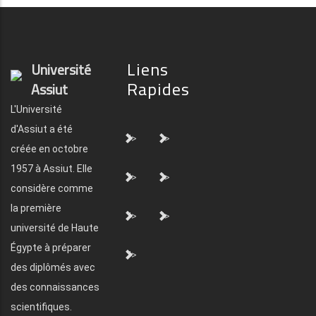
Liens
Université
Rapides
Assiut
L'Université
d'Assiut a été
">
">
créée en octobre
1957 à Assiut. Elle
">
">
considère comme
la première
">
">
université de Haute
Égypte à préparer
">
des diplômés avec
des connaissances
scientifiques.