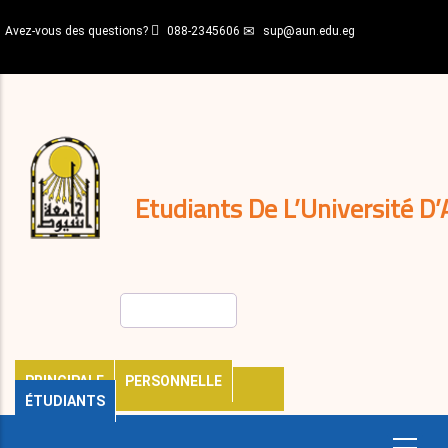
Aller
Avez-vous des questions?
088-2345606
sup@aun.edu.eg
au
contenu
N-
principal
Home
Règlements
&
décisions
Expatriés
Journal
Etudiants De L’Université D’
Rechercher
PRINCIPALE
PERSONNELLE
ÉTUDIANTS