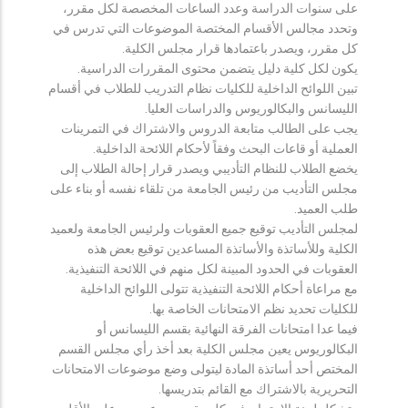
على سنوات الدراسة وعدد الساعات المخصصة لكل مقرر،
وتحدد مجالس الأقسام المختصة الموضوعات التي تدرس في
كل مقرر، ويصدر باعتمادها قرار مجلس الكلية.
يكون لكل كلية دليل يتضمن محتوى المقررات الدراسية.
تبين اللوائح الداخلية للكليات نظام التدريب للطلاب في أقسام
الليسانس والبكالوريوس والدراسات العليا.
يجب على الطالب متابعة الدروس والاشتراك في التمرينات
العملية أو قاعات البحث وفقاً لأحكام اللائحة الداخلية.
يخضع الطلاب للنظام التأديبي ويصدر قرار إحالة الطلاب إلى
مجلس التأديب من رئيس الجامعة من تلقاء نفسه أو بناء على
طلب العميد.
لمجلس التأديب توقيع جميع العقوبات ولرئيس الجامعة ولعميد
الكلية وللأساتذة والأساتذة المساعدين توقيع بعض هذه
العقوبات في الحدود المبينة لكل منهم في اللائحة التنفيذية.
مع مراعاة أحكام اللائحة التنفيذية تتولى اللوائح الداخلية
للكليات تحديد نظم الامتحانات الخاصة بها.
فيما عدا امتحانات الفرقة النهائية بقسم الليسانس أو
البكالوريوس يعين مجلس الكلية بعد أخذ رأي مجلس القسم
المختص أحد أساتذة المادة ليتولى وضع موضوعات الامتحانات
التحريرية بالاشتراك مع القائم بتدريسها.