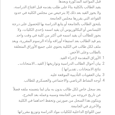
قبل المواعيد المذكورة وبعدها.
يقيد الطالب بالكلية بناءً على طلب يقدمه قبل افتتاح الدراسة،
ولا يجوز القيد بعد ذلك إلا بترخيص من مجلس الكلية في حدود
القواعد التي يقررها مجلس الجامعة.
يلتحق الطالب بالجامعة أو يتابع الدراسة بها للحصول على درجة
الليسانس أو البكالوريوس أن يقيد اسمه بإحدى الكليات، ولا
يجوز للطالب أن يقيد اسمه في أكثر من كلية في وقت واحد.
يتم قيد الطالب بعد استيفاء أوراقه وأداء الرسوم المقررة، ويعد
ملف لكل طالب في الكلية يحتوي على جميع الأوراق المتعلقة
بالطالب وعلى الأخص :
الأوراق المقدمة لإجراء القيد.
بيان أحوال الطالب الدراسية وتواريخها ( القيد ـ الامتحانات ـ
نتائح الامتحانات ـ تقديراتها ).
بيان العقوبات التأديبية الموقعة عليه.
أوجه النشاط الرياضي والاجتماعي والعسكري للطالب.
يعد سجل خاص لكل طالب يدون به بيان لما يتضمنه ملفه فضلاً
عن تاريخ خروجه من الجامعة وسببه وعمله بعد التخرج،
ويتكون هذا السجل من صورتين وتحفظ احداهما في الكلية
والأخرى في الجامعة.
تبين اللوائح الداخلية للكليات مواد الدراسة وتوزيع مقرراتها