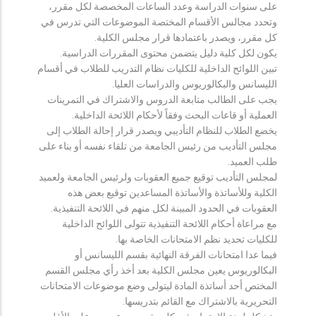
على سنوات الدراسة وعدد الساعات المخصصة لكل مقرر،
وتحدد مجالس الأقسام المختصة الموضوعات التي تدرس في
كل مقرر، ويصدر باعتمادها قرار مجلس الكلية.
يكون لكل كلية دليل يتضمن محتوى المقررات الدراسية.
تبين اللوائح الداخلية للكليات نظام التدريب للطلاب في أقسام
الليسانس والبكالوريوس والدراسات العليا.
يجب على الطالب متابعة الدروس والاشتراك في التمرينات
العملية أو قاعات البحث وفقاً لأحكام اللائحة الداخلية.
يخضع الطلاب للنظام التأديبي ويصدر قرار إحالة الطلاب إلى
مجلس التأديب من رئيس الجامعة من تلقاء نفسه أو بناء على
طلب العميد.
لمجلس التأديب توقيع جميع العقوبات ولرئيس الجامعة ولعميد
الكلية وللأساتذة والأساتذة المساعدين توقيع بعض هذه
العقوبات في الحدود المبينة لكل منهم في اللائحة التنفيذية.
مع مراعاة أحكام اللائحة التنفيذية تتولى اللوائح الداخلية
للكليات تحديد نظم الامتحانات الخاصة بها.
فيما عدا امتحانات الفرقة النهائية بقسم الليسانس أو
البكالوريوس يعين مجلس الكلية بعد أخذ رأي مجلس القسم
المختص أحد أساتذة المادة ليتولى وضع موضوعات الامتحانات
التحريرية بالاشتراك مع القائم بتدريسها.