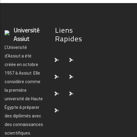
Liens
Université
Rapides
Assiut
L'Université
d'Assiut a été
">
">
créée en octobre
1957 à Assiut. Elle
">
">
considère comme
la première
">
">
université de Haute
Égypte à préparer
">
des diplômés avec
des connaissances
scientifiques.