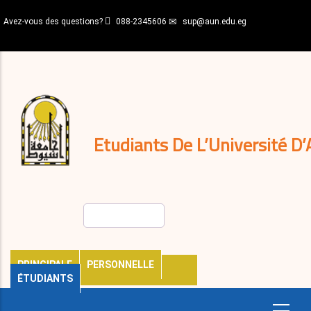
Aller
Avez-vous des questions?
088-2345606
sup@aun.edu.eg
au
contenu
N-
principal
Home
Règlements
&
décisions
Expatriés
Journal
Etudiants De L’Université D’
Rechercher
PRINCIPALE
PERSONNELLE
ÉTUDIANTS