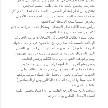
وتشكل لجنة الإمتحان في كل مقرر من عضوين على الأقل
يختارهما مجلس الكلية بناء على طلب القسم المختص.
وتتكون من لجان إمتحان المقررات المختلفة لجنة عامة في كل
فرقة او قسم برئاسة العميد او رئيس القسم حسب الأحوال
وتعرض عليهما نتيجة الإمتحان لمراجعتها.
يرأس عميد الكلية لجان الإمتحان، ويشكل تحت إشرافه لجنة او
أكثر لمراقبة الإمتحان وإعداد النتيجة.
تلعن اسماء الطلاب الناجحين فى الامتحانات مرتبة بالحروف
الهجائيه بالنسبة لكل تقدير ويمنح الناجحون في الإمتحان شهادة
الدرجة العلمية ( البكالوريوس أو الليسانس ) مبيناً بها التقدير
الذي ناله وذلك بعد تأدية ما عليهم من رسوم ورد ما بعهدتهم،
ويتم توقيع هذه الشهادة من عميد الكلية ورئيس الجامعة.
يصدر بمنح الدرجات العلمية قرار من رئيس الجامعة بعد
موافقة مجلس الجامعة، وإلى حين حصول الطالب على
الشهادة المذكورة يجوز أن يحصل على شهادة مؤقتة يوقعها
العميد مبيناً بها الدرجة العلمية ( البكالوريوس أو الليسانس )
والتقدير الذي ناله.
ويتحدد تاريخ منح الدرجة العلمية بتاريخ اعتماد مجلس الكلية
لنتيجة الإمتحان الخاص بهذه الدرجة.