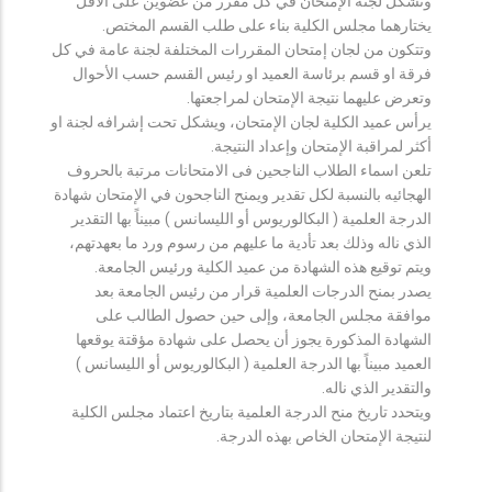
وتشكل لجنة الإمتحان في كل مقرر من عضوين على الأقل
يختارهما مجلس الكلية بناء على طلب القسم المختص.
وتتكون من لجان إمتحان المقررات المختلفة لجنة عامة في كل
فرقة او قسم برئاسة العميد او رئيس القسم حسب الأحوال
وتعرض عليهما نتيجة الإمتحان لمراجعتها.
يرأس عميد الكلية لجان الإمتحان، ويشكل تحت إشرافه لجنة او
أكثر لمراقبة الإمتحان وإعداد النتيجة.
تلعن اسماء الطلاب الناجحين فى الامتحانات مرتبة بالحروف
الهجائيه بالنسبة لكل تقدير ويمنح الناجحون في الإمتحان شهادة
الدرجة العلمية ( البكالوريوس أو الليسانس ) مبيناً بها التقدير
الذي ناله وذلك بعد تأدية ما عليهم من رسوم ورد ما بعهدتهم،
ويتم توقيع هذه الشهادة من عميد الكلية ورئيس الجامعة.
يصدر بمنح الدرجات العلمية قرار من رئيس الجامعة بعد
موافقة مجلس الجامعة، وإلى حين حصول الطالب على
الشهادة المذكورة يجوز أن يحصل على شهادة مؤقتة يوقعها
العميد مبيناً بها الدرجة العلمية ( البكالوريوس أو الليسانس )
والتقدير الذي ناله.
ويتحدد تاريخ منح الدرجة العلمية بتاريخ اعتماد مجلس الكلية
لنتيجة الإمتحان الخاص بهذه الدرجة.