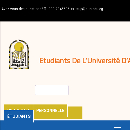
Aller
Avez-vous des questions?
088-2345606
sup@aun.edu.eg
au
contenu
N-
principal
Home
Règlements
&
décisions
Expatriés
Journal
Etudiants De L’Université D’
Rechercher
PRINCIPALE
PERSONNELLE
ÉTUDIANTS