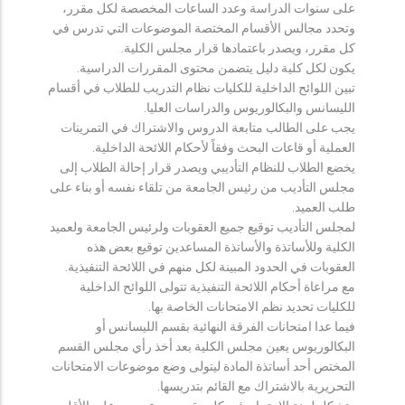
على سنوات الدراسة وعدد الساعات المخصصة لكل مقرر،
وتحدد مجالس الأقسام المختصة الموضوعات التي تدرس في
كل مقرر، ويصدر باعتمادها قرار مجلس الكلية.
يكون لكل كلية دليل يتضمن محتوى المقررات الدراسية.
تبين اللوائح الداخلية للكليات نظام التدريب للطلاب في أقسام
الليسانس والبكالوريوس والدراسات العليا.
يجب على الطالب متابعة الدروس والاشتراك في التمرينات
العملية أو قاعات البحث وفقاً لأحكام اللائحة الداخلية.
يخضع الطلاب للنظام التأديبي ويصدر قرار إحالة الطلاب إلى
مجلس التأديب من رئيس الجامعة من تلقاء نفسه أو بناء على
طلب العميد.
لمجلس التأديب توقيع جميع العقوبات ولرئيس الجامعة ولعميد
الكلية وللأساتذة والأساتذة المساعدين توقيع بعض هذه
العقوبات في الحدود المبينة لكل منهم في اللائحة التنفيذية.
مع مراعاة أحكام اللائحة التنفيذية تتولى اللوائح الداخلية
للكليات تحديد نظم الامتحانات الخاصة بها.
فيما عدا امتحانات الفرقة النهائية بقسم الليسانس أو
البكالوريوس يعين مجلس الكلية بعد أخذ رأي مجلس القسم
المختص أحد أساتذة المادة ليتولى وضع موضوعات الامتحانات
التحريرية بالاشتراك مع القائم بتدريسها.