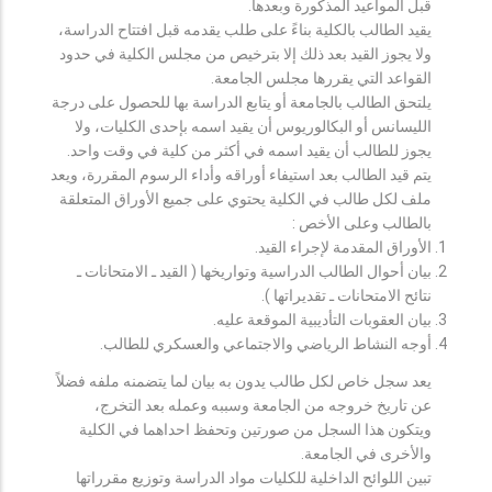
قبل المواعيد المذكورة وبعدها.
يقيد الطالب بالكلية بناءً على طلب يقدمه قبل افتتاح الدراسة،
ولا يجوز القيد بعد ذلك إلا بترخيص من مجلس الكلية في حدود
القواعد التي يقررها مجلس الجامعة.
يلتحق الطالب بالجامعة أو يتابع الدراسة بها للحصول على درجة
الليسانس أو البكالوريوس أن يقيد اسمه بإحدى الكليات، ولا
يجوز للطالب أن يقيد اسمه في أكثر من كلية في وقت واحد.
يتم قيد الطالب بعد استيفاء أوراقه وأداء الرسوم المقررة، ويعد
ملف لكل طالب في الكلية يحتوي على جميع الأوراق المتعلقة
بالطالب وعلى الأخص :
الأوراق المقدمة لإجراء القيد.
بيان أحوال الطالب الدراسية وتواريخها ( القيد ـ الامتحانات ـ
نتائح الامتحانات ـ تقديراتها ).
بيان العقوبات التأديبية الموقعة عليه.
أوجه النشاط الرياضي والاجتماعي والعسكري للطالب.
يعد سجل خاص لكل طالب يدون به بيان لما يتضمنه ملفه فضلاً
عن تاريخ خروجه من الجامعة وسببه وعمله بعد التخرج،
ويتكون هذا السجل من صورتين وتحفظ احداهما في الكلية
والأخرى في الجامعة.
تبين اللوائح الداخلية للكليات مواد الدراسة وتوزيع مقرراتها