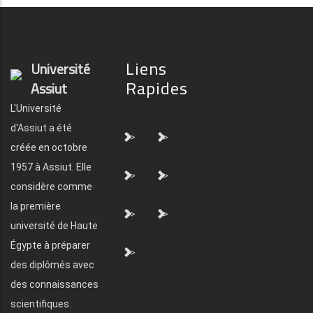
Liens
Université
Rapides
Assiut
L'Université
d'Assiut a été
">
">
créée en octobre
1957 à Assiut. Elle
">
">
considère comme
la première
">
">
université de Haute
Égypte à préparer
">
des diplômés avec
des connaissances
scientifiques.