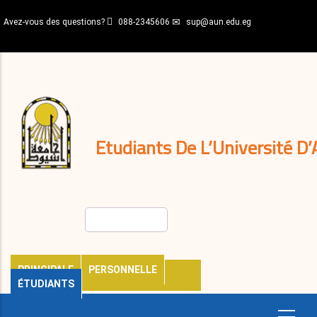
Aller
Avez-vous des questions?
088-2345606
sup@aun.edu.eg
au
contenu
N-
principal
Home
Règlements
&
décisions
Expatriés
Journal
Etudiants De L’Université D’
Rechercher
PRINCIPALE
PERSONNELLE
ÉTUDIANTS