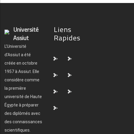
Liens
Université
Rapides
Assiut
L'Université
d'Assiut a été
">
">
créée en octobre
1957 à Assiut. Elle
">
">
considère comme
la première
">
">
université de Haute
Égypte à préparer
">
des diplômés avec
des connaissances
scientifiques.