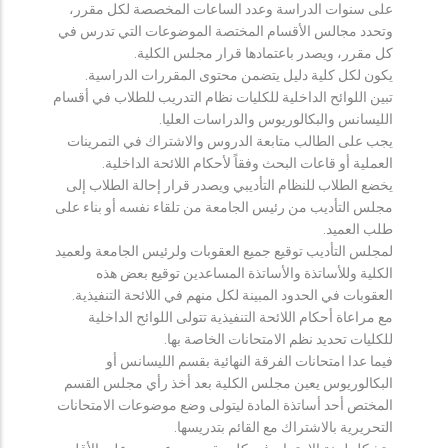
على سنوات الدراسة وعدد الساعات المخصصة لكل مقرر،
وتحدد مجالس الأقسام المختصة الموضوعات التي تدرس في
كل مقرر، ويصدر باعتمادها قرار مجلس الكلية.
يكون لكل كلية دليل يتضمن محتوى المقررات الدراسية.
تبين اللوائح الداخلية للكليات نظام التدريب للطلاب في أقسام
الليسانس والبكالوريوس والدراسات العليا.
يجب على الطالب متابعة الدروس والاشتراك في التمرينات
العملية أو قاعات البحث وفقاً لأحكام اللائحة الداخلية.
يخضع الطلاب للنظام التأديبي ويصدر قرار إحالة الطلاب إلى
مجلس التأديب من رئيس الجامعة من تلقاء نفسه أو بناء على
طلب العميد.
لمجلس التأديب توقيع جميع العقوبات ولرئيس الجامعة ولعميد
الكلية وللأساتذة والأساتذة المساعدين توقيع بعض هذه
العقوبات في الحدود المبينة لكل منهم في اللائحة التنفيذية.
مع مراعاة أحكام اللائحة التنفيذية تتولى اللوائح الداخلية
للكليات تحديد نظم الامتحانات الخاصة بها.
فيما عدا امتحانات الفرقة النهائية بقسم الليسانس أو
البكالوريوس يعين مجلس الكلية بعد أخذ رأي مجلس القسم
المختص أحد أساتذة المادة ليتولى وضع موضوعات الامتحانات
التحريرية بالاشتراك مع القائم بتدريسها.