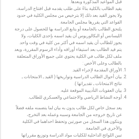
قبل المواعيد المذكورة وبعدها.
يقيد الطالب بالكلية بناءً على طلب يقدمه قبل افتتاح الدراسة،
ولا يجوز القيد بعد ذلك إلا بترخيص من مجلس الكلية في حدود
القواعد التي يقررها مجلس الجامعة.
يلتحق الطالب بالجامعة أو يتابع الدراسة بها للحصول على درجة
الليسانس أو البكالوريوس أن يقيد اسمه بإحدى الكليات، ولا
يجوز للطالب أن يقيد اسمه في أكثر من كلية في وقت واحد.
يتم قيد الطالب بعد استيفاء أوراقه وأداء الرسوم المقررة، ويعد
ملف لكل طالب في الكلية يحتوي على جميع الأوراق المتعلقة
بالطالب وعلى الأخص :
الأوراق المقدمة لإجراء القيد.
بيان أحوال الطالب الدراسية وتواريخها ( القيد ـ الامتحانات ـ
نتائح الامتحانات ـ تقديراتها ).
بيان العقوبات التأديبية الموقعة عليه.
أوجه النشاط الرياضي والاجتماعي والعسكري للطالب.
يعد سجل خاص لكل طالب يدون به بيان لما يتضمنه ملفه فضلاً
عن تاريخ خروجه من الجامعة وسببه وعمله بعد التخرج،
ويتكون هذا السجل من صورتين وتحفظ احداهما في الكلية
والأخرى في الجامعة.
تبين اللوائح الداخلية للكليات مواد الدراسة وتوزيع مقرراتها