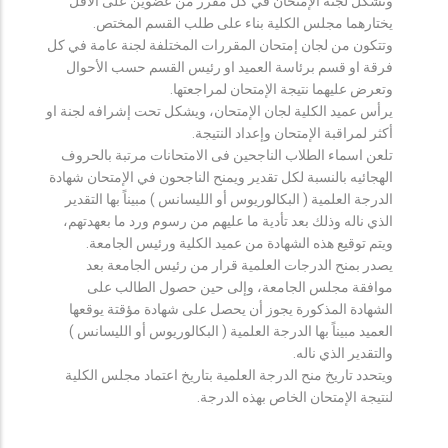
وتشكل لجنة الإمتحان في كل مقرر من عضوين على الأقل
يختارهما مجلس الكلية بناء على طلب القسم المختص.
وتتكون من لجان إمتحان المقررات المختلفة لجنة عامة في كل
فرقة او قسم برئاسة العميد او رئيس القسم حسب الأحوال
وتعرض عليهما نتيجة الإمتحان لمراجعتها.
يرأس عميد الكلية لجان الإمتحان، ويشكل تحت إشرافه لجنة او
أكثر لمراقبة الإمتحان وإعداد النتيجة.
تلعن اسماء الطلاب الناجحين فى الامتحانات مرتبة بالحروف
الهجائيه بالنسبة لكل تقدير ويمنح الناجحون في الإمتحان شهادة
الدرجة العلمية ( البكالوريوس أو الليسانس ) مبيناً بها التقدير
الذي ناله وذلك بعد تأدية ما عليهم من رسوم ورد ما بعهدتهم،
ويتم توقيع هذه الشهادة من عميد الكلية ورئيس الجامعة.
يصدر بمنح الدرجات العلمية قرار من رئيس الجامعة بعد
موافقة مجلس الجامعة، وإلى حين حصول الطالب على
الشهادة المذكورة يجوز أن يحصل على شهادة مؤقتة يوقعها
العميد مبيناً بها الدرجة العلمية ( البكالوريوس أو الليسانس )
والتقدير الذي ناله.
ويتحدد تاريخ منح الدرجة العلمية بتاريخ اعتماد مجلس الكلية
لنتيجة الإمتحان الخاص بهذه الدرجة.