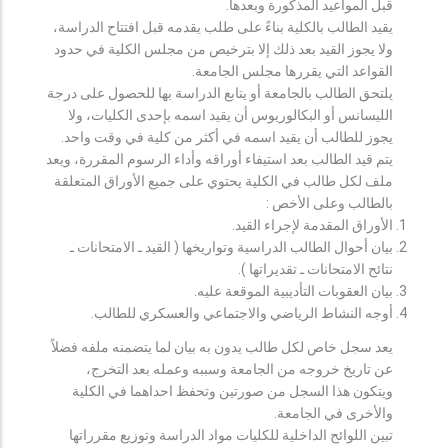
قبل المواعيد المذكورة وبعدها.
يقيد الطالب بالكلية بناءً على طلب يقدمه قبل افتتاح الدراسة،
ولا يجوز القيد بعد ذلك إلا بترخيص من مجلس الكلية في حدود
القواعد التي يقررها مجلس الجامعة.
يلتحق الطالب بالجامعة أو يتابع الدراسة بها للحصول على درجة
الليسانس أو البكالوريوس أن يقيد اسمه بإحدى الكليات، ولا
يجوز للطالب أن يقيد اسمه في أكثر من كلية في وقت واحد.
يتم قيد الطالب بعد استيفاء أوراقه وأداء الرسوم المقررة، ويعد
ملف لكل طالب في الكلية يحتوي على جميع الأوراق المتعلقة
بالطالب وعلى الأخص :
الأوراق المقدمة لإجراء القيد.
بيان أحوال الطالب الدراسية وتواريخها ( القيد ـ الامتحانات ـ
نتائح الامتحانات ـ تقديراتها ).
بيان العقوبات التأديبية الموقعة عليه.
أوجه النشاط الرياضي والاجتماعي والعسكري للطالب.
يعد سجل خاص لكل طالب يدون به بيان لما يتضمنه ملفه فضلاً
عن تاريخ خروجه من الجامعة وسببه وعمله بعد التخرج،
ويتكون هذا السجل من صورتين وتحفظ احداهما في الكلية
والأخرى في الجامعة.
تبين اللوائح الداخلية للكليات مواد الدراسة وتوزيع مقرراتها