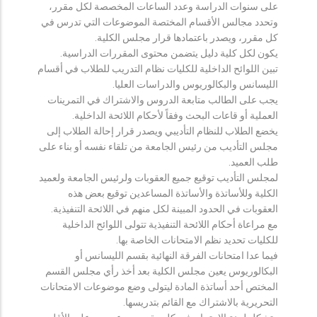
على سنوات الدراسة وعدد الساعات المخصصة لكل مقرر،
وتحدد مجالس الأقسام المختصة الموضوعات التي تدرس في
كل مقرر، ويصدر باعتمادها قرار مجلس الكلية.
يكون لكل كلية دليل يتضمن محتوى المقررات الدراسية.
تبين اللوائح الداخلية للكليات نظام التدريب للطلاب في أقسام
الليسانس والبكالوريوس والدراسات العليا.
يجب على الطالب متابعة الدروس والاشتراك في التمرينات
العملية أو قاعات البحث وفقاً لأحكام اللائحة الداخلية.
يخضع الطلاب للنظام التأديبي ويصدر قرار إحالة الطلاب إلى
مجلس التأديب من رئيس الجامعة من تلقاء نفسه أو بناء على
طلب العميد.
لمجلس التأديب توقيع جميع العقوبات ولرئيس الجامعة ولعميد
الكلية وللأساتذة والأساتذة المساعدين توقيع بعض هذه
العقوبات في الحدود المبينة لكل منهم في اللائحة التنفيذية.
مع مراعاة أحكام اللائحة التنفيذية تتولى اللوائح الداخلية
للكليات تحديد نظم الامتحانات الخاصة بها.
فيما عدا امتحانات الفرقة النهائية بقسم الليسانس أو
البكالوريوس يعين مجلس الكلية بعد أخذ رأي مجلس القسم
المختص أحد أساتذة المادة ليتولى وضع موضوعات الامتحانات
التحريرية بالاشتراك مع القائم بتدريسها.