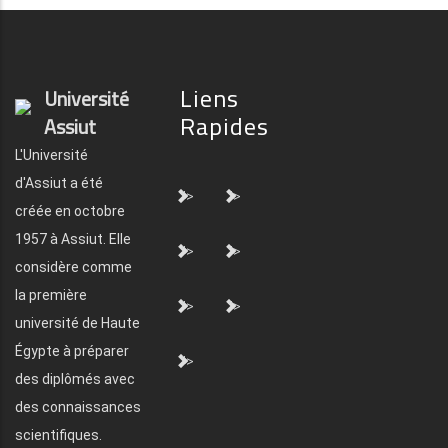
Liens
Université
Rapides
Assiut
L'Université
d'Assiut a été
">
">
créée en octobre
1957 à Assiut. Elle
">
">
considère comme
la première
">
">
université de Haute
Égypte à préparer
">
des diplômés avec
des connaissances
scientifiques.