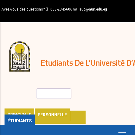
Aller
Avez-vous des questions?
088-2345606
sup@aun.edu.eg
au
contenu
N-
principal
Home
Règlements
&
décisions
Expatriés
Journal
Etudiants De L’Université D’
Rechercher
PRINCIPALE
PERSONNELLE
ÉTUDIANTS