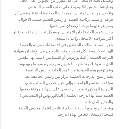
وتشكل لجنة الإمتحان في كل مقرر من عضوين على الأقل
يختارهما مجلس الكلية بناء على طلب القسم المختص.
وتتكون من لجان إمتحان المقررات المختلفة لجنة عامة في كل
فرقة او قسم برئاسة العميد او رئيس القسم حسب الأحوال
وتعرض عليهما نتيجة الإمتحان لمراجعتها.
يرأس عميد الكلية لجان الإمتحان، ويشكل تحت إشرافه لجنة او
أكثر لمراقبة الإمتحان وإعداد النتيجة.
تلعن اسماء الطلاب الناجحين فى الامتحانات مرتبة بالحروف
الهجائيه بالنسبة لكل تقدير ويمنح الناجحون في الإمتحان شهادة
الدرجة العلمية ( البكالوريوس أو الليسانس ) مبيناً بها التقدير
الذي ناله وذلك بعد تأدية ما عليهم من رسوم ورد ما بعهدتهم،
ويتم توقيع هذه الشهادة من عميد الكلية ورئيس الجامعة.
يصدر بمنح الدرجات العلمية قرار من رئيس الجامعة بعد
موافقة مجلس الجامعة، وإلى حين حصول الطالب على
الشهادة المذكورة يجوز أن يحصل على شهادة مؤقتة يوقعها
العميد مبيناً بها الدرجة العلمية ( البكالوريوس أو الليسانس )
والتقدير الذي ناله.
ويتحدد تاريخ منح الدرجة العلمية بتاريخ اعتماد مجلس الكلية
لنتيجة الإمتحان الخاص بهذه الدرجة.