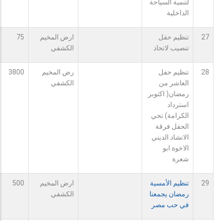
لتنمية السياحة
الداخلية
27
تنظيم حفل
ارض المخيم
75
تنصيب لاتحاد
الكشفي
28
تنظيم حفل
رض المخيم
3800
العاشر من
الكشفي
رمضان( اكتوبر
استرداد
الكرامة) تحي
الحفل فرقة
الانشاد الديني
الاخوة ابو
شعرة
29
تنظيم الأمسية
ارض المخيم
500
رمضان يجمعنا
الكشفي
في حب مصر