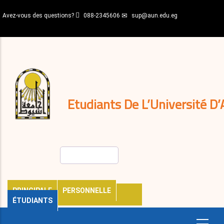
Aller
Avez-vous des questions?
088-2345606
sup@aun.edu.eg
au
contenu
N-
principal
Home
Règlements
&
décisions
Expatriés
Journal
Etudiants De L’Université D’
Rechercher
PRINCIPALE
PERSONNELLE
ÉTUDIANTS