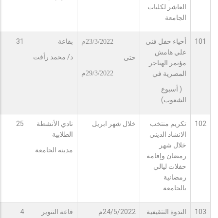
العاشر لكليات
الجامعة
101
أحياء حفل فني
بقاعة
31
23/3/2022م
علي هامش
د/ محمد رأفت
حتى
مؤتمر الهناجر
المصرية في
29/3/2022م
( أسبوع
الشعوب)
102
تكريم منتخب
خلال شهر ابريل
نادي الأنشطة
25
الانشاد الديني
الطلابية
خلال شهر
مدينه الجامعة
رمضان وإقامة
حفلات ليالي
رمضانية
بالجامعة
103
الندوة التثقيفية
24/5/2022م
قاعة التنوير
4