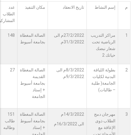
م
إسم النشاط
تاريخ الانعقاد
مكان التنفيذ
عدد
الطلاب
المشاركي
1
مراكز التدريب
27/2/2022م الى
الصالة المغطاة
148
الرياضية تحت
31/3/2022م.
بجامعة أسيوط
شعار نبضك
حياتك 2
2
بطولة اللياقة
8/3/2022م الى
الصالة المغطاة
27
البدنية لكليات
9/3/2022م.
القديمة
الجامعة( طلبة
بجامعة أسيوط
– طالبات)
+ إستاد
الجامعة
3
مهرجان دمج
14/3/2022م
الصالة المغطاة
151
الطلاب ذوى
بجامعة أسيوط
طالب
الى 16/3/2022م
الإعاقة مع
+ إستاد
وطالبه
الأصحاء تحت
الجامعة