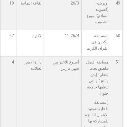
49
اوبريت
26/3
القاعة الثمانية
18
(انشودة
السلام)اسبوع
الشعوب
50
المسابقة
11-26/4
الادارة
47
الكبري في
القران الكريم
51
مسابقة أفضل
أسبوع الأخير من
إدارة الاسر
4
ملصق تحت
شهر مارس
الطلابية
شعار " إبدع
وإنتج " والتي
تنظمها جامعة
حلوان
( مسابقة
داخلية تصعيد
الاعمال الفائزة
للمشاركة بها