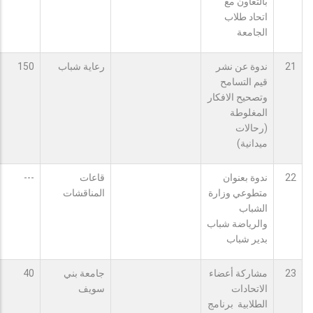
بالتعاون مع
اتحاد طلاب
الجامعة
21
ندوة عن نشر
رعاية شباب
150
قيم التسامح
وتصحيح الافكار
المغلوطة
(رحالات
ميدانية)
22
ندوة بعنوان
قاعات
---
متطوعي وزارة
المناقشات
الشباب
والرياضة شباب
بدير شباب
23
مشاركة أعضاء
جامعة بني
40
الاتحادات
سويف
الطلابية برنامج