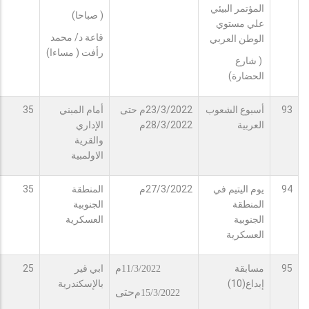
المؤتمر البيئي
( صباحا)
علي مستوي
قاعة د/ محمد
الوطن العربي
رأفت ( مساءا)
( شارع
الحضارة)
93
أسبوع الشعوب
23/3/2022م حتى
أمام المبني
35
العربية
28/3/2022م
الإداري
والقرية
الاولمبية
94
يوم اليتيم في
27/3/2022م
المنطقة
35
المنطقة
الجنوبية
الجنوبية
العسكرية
العسكرية
95
مسابقة
ابي قير
25
11/3/2022م
إبداع(10)
بالإسكندرية
حتى
15/3/2022م