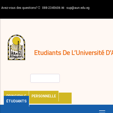
Aller
Avez-vous des questions?
088-2345606
sup@aun.edu.eg
au
contenu
N-
principal
Home
Règlements
&
décisions
Expatriés
Journal
Etudiants De L’Université D’
Rechercher
PRINCIPALE
PERSONNELLE
ÉTUDIANTS