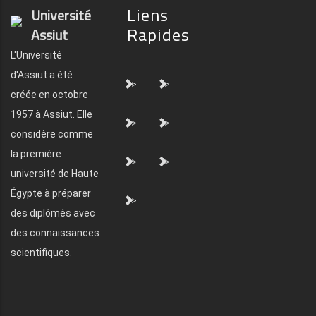
Liens
Université
Rapides
Assiut
L'Université
d'Assiut a été
">
">
créée en octobre
1957 à Assiut. Elle
">
">
considère comme
la première
">
">
université de Haute
Égypte à préparer
">
des diplômés avec
des connaissances
scientifiques.