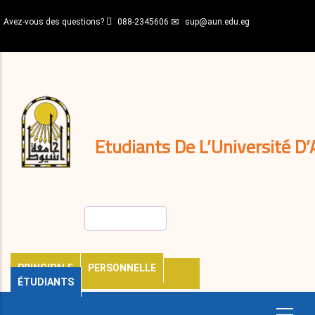
Aller
Avez-vous des questions?
088-2345606
sup@aun.edu.eg
au
contenu
N-
principal
Home
Règlements
&
décisions
Expatriés
Journal
Etudiants De L’Université D’
Rechercher
PRINCIPALE
PERSONNELLE
ÉTUDIANTS