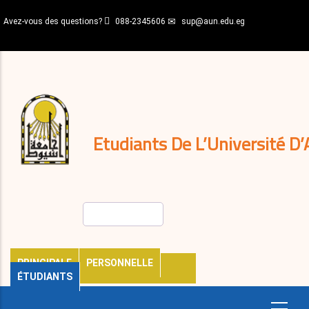
Aller
Avez-vous des questions?
088-2345606
sup@aun.edu.eg
au
contenu
N-
principal
Home
Règlements
&
décisions
Expatriés
Journal
Etudiants De L’Université D’
Rechercher
PRINCIPALE
PERSONNELLE
ÉTUDIANTS