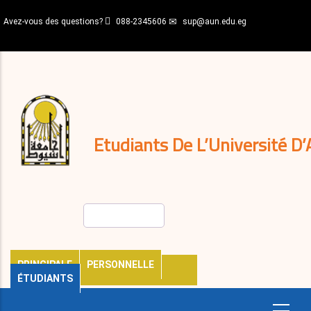
Aller
Avez-vous des questions?
088-2345606
sup@aun.edu.eg
au
contenu
N-
principal
Home
Règlements
&
décisions
Expatriés
Journal
Etudiants De L’Université D’
Rechercher
PRINCIPALE
PERSONNELLE
ÉTUDIANTS