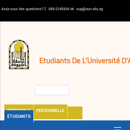
Aller
Avez-vous des questions?
088-2345606
sup@aun.edu.eg
au
contenu
N-
principal
Home
Règlements
&
décisions
Expatriés
Journal
Etudiants De L’Université D’
Rechercher
PRINCIPALE
PERSONNELLE
ÉTUDIANTS