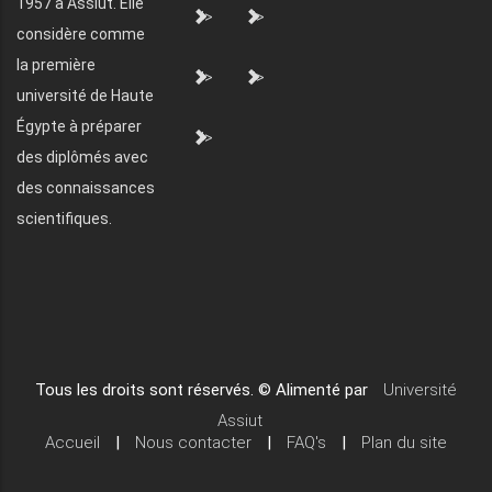
1957 à Assiut. Elle
">
">
considère comme
la première
">
">
université de Haute
Égypte à préparer
">
des diplômés avec
des connaissances
scientifiques.
Tous les droits sont réservés. © Alimenté par
Université
Assiut
Accueil
|
Nous contacter
|
FAQ's
|
Plan du site