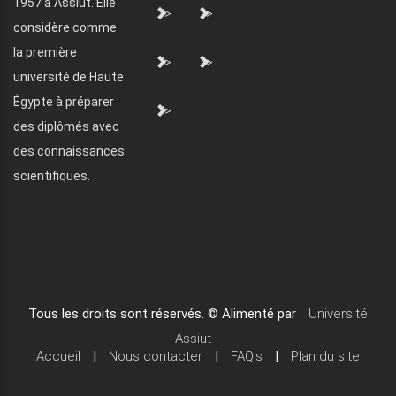
1957 à Assiut. Elle
">
">
considère comme
la première
">
">
université de Haute
Égypte à préparer
">
des diplômés avec
des connaissances
scientifiques.
Tous les droits sont réservés. © Alimenté par
Université
Assiut
Accueil
|
Nous contacter
|
FAQ's
|
Plan du site