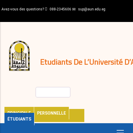
Aller
Avez-vous des questions?
088-2345606
sup@aun.edu.eg
au
contenu
N-
principal
Home
Règlements
&
décisions
Expatriés
Journal
Etudiants De L’Université D’
Rechercher
PRINCIPALE
PERSONNELLE
ÉTUDIANTS