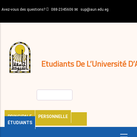
Aller
Avez-vous des questions?
088-2345606
sup@aun.edu.eg
au
contenu
N-
principal
Home
Règlements
&
décisions
Expatriés
Journal
Etudiants De L’Université D’
Rechercher
PRINCIPALE
PERSONNELLE
ÉTUDIANTS