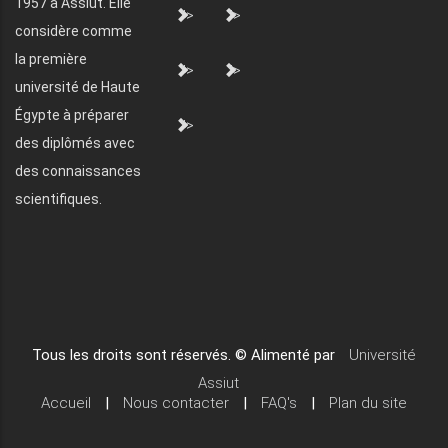
1957 à Assiut. Elle
">
">
considère comme
la première
">
">
université de Haute
Égypte à préparer
">
des diplômés avec
des connaissances
scientifiques.
Tous les droits sont réservés. © Alimenté par
Université
Assiut
Accueil
|
Nous contacter
|
FAQ's
|
Plan du site