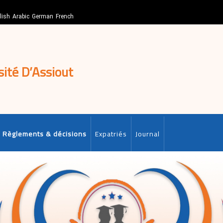
lish
Arabic
German
French
sité D’Assiout
Règlements & décisions
Expatriés
Journal