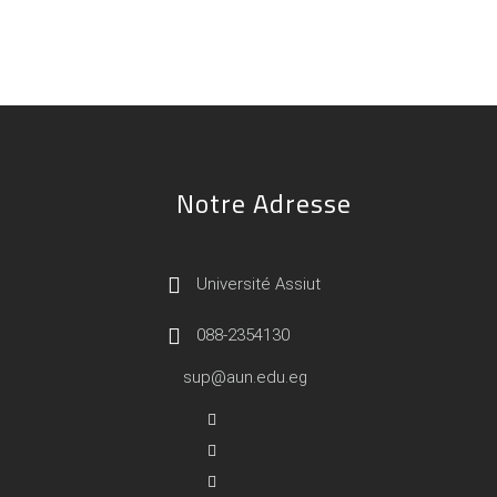
Notre Adresse
Université Assiut
088-2354130
sup@aun.edu.eg