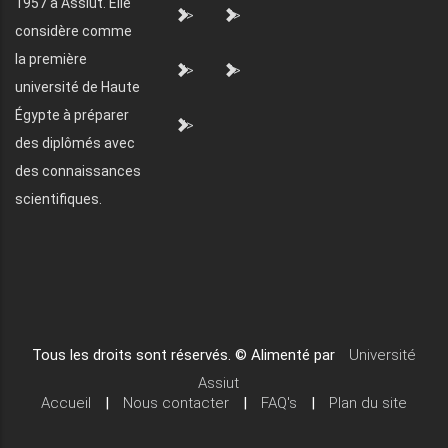
1957 à Assiut. Elle
">
">
considère comme
la première
">
">
université de Haute
Égypte à préparer
">
des diplômés avec
des connaissances
scientifiques.
Tous les droits sont réservés. © Alimenté par
Université
Assiut
Accueil
|
Nous contacter
|
FAQ's
|
Plan du site