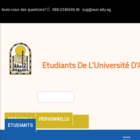
Aller
Avez-vous des questions?
088-2345606
sup@aun.edu.eg
au
contenu
N-
principal
Home
Règlements
&
décisions
Expatriés
Journal
Etudiants De L’Université D’
Rechercher
PRINCIPALE
PERSONNELLE
ÉTUDIANTS