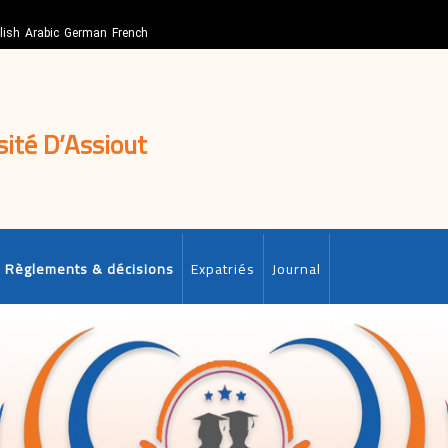
lish
Arabic
German
French
sité D’Assiout
Règlements & décisions
Expatriés
Journal