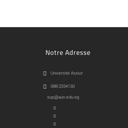
Notre Adresse
Université Assiut
088-2354130
sup@aun.edu.eg