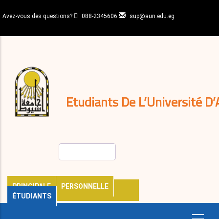
Aller
au
Avez-vous des questions?
088-2345606
sup@aun.edu.eg
contenu
N-
principal
Home
Règlements
&
décisions
Expatriés
Journal
Etudiants De L’Université D’
Rechercher
PRINCIPALE
PERSONNELLE
ÉTUDIANTS