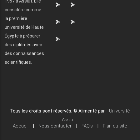
1957 à Assiut. Elle
">
">
considère comme
la première
">
">
université de Haute
Égypte à préparer
">
des diplômés avec
des connaissances
scientifiques.
Tous les droits sont réservés. © Alimenté par
Université
Assiut
Accueil
|
Nous contacter
|
FAQ's
|
Plan du site