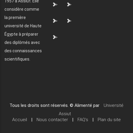
1957 à Assiut. Elle
">
">
considère comme
la première
">
">
université de Haute
Égypte à préparer
">
des diplômés avec
des connaissances
scientifiques.
Tous les droits sont réservés. © Alimenté par
Université
Assiut
Accueil
|
Nous contacter
|
FAQ's
|
Plan du site