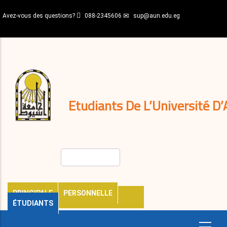
Aller
Avez-vous des questions?
088-2345606
sup@aun.edu.eg
au
contenu
N-
principal
Home
Règlements
&
décisions
Expatriés
Journal
Etudiants De L’Université D’
Rechercher
PRINCIPALE
PERSONNELLE
ÉTUDIANTS