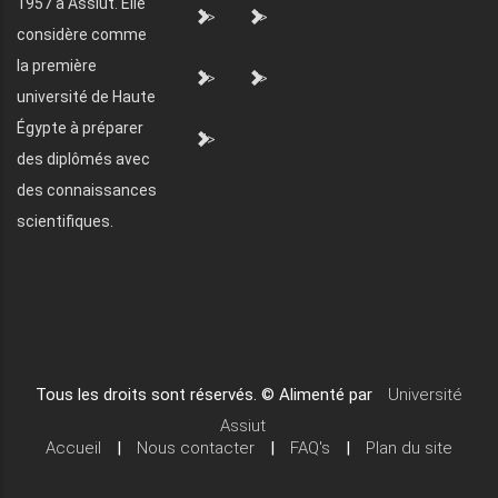
1957 à Assiut. Elle
">
">
considère comme
la première
">
">
université de Haute
Égypte à préparer
">
des diplômés avec
des connaissances
scientifiques.
Tous les droits sont réservés. © Alimenté par
Université
Assiut
Accueil
|
Nous contacter
|
FAQ's
|
Plan du site