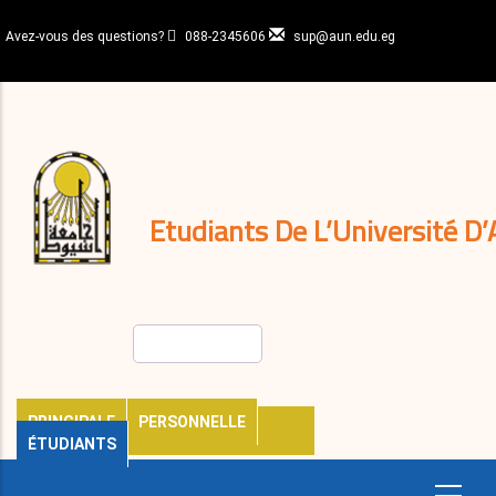
Aller
au
Avez-vous des questions?
088-2345606
sup@aun.edu.eg
contenu
N-
principal
Home
Règlements
&
décisions
Expatriés
Journal
Etudiants De L’Université D’
Rechercher
PRINCIPALE
PERSONNELLE
ÉTUDIANTS