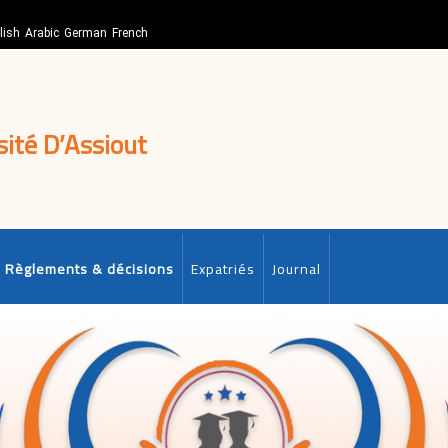
lish
Arabic
German
French
sité D’Assiout
Règlements & décisions
Expatriés
Journal