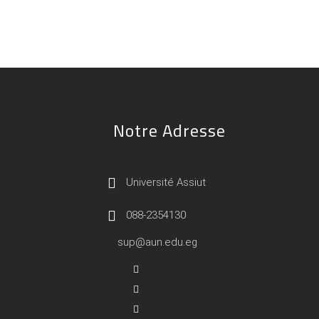
Notre Adresse
Université Assiut
088-2354130
sup@aun.edu.eg