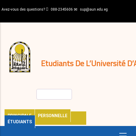
Aller
Avez-vous des questions?
088-2345606
sup@aun.edu.eg
au
contenu
N-
principal
Home
Règlements
&
décisions
Expatriés
Journal
Etudiants De L’Université D’
Rechercher
PRINCIPALE
PERSONNELLE
ÉTUDIANTS