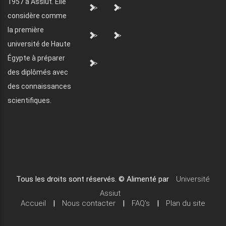
1957 à Assiut. Elle
">
">
considère comme
la première
">
">
université de Haute
Égypte à préparer
">
des diplômés avec
des connaissances
scientifiques.
Tous les droits sont réservés. © Alimenté par
Université
Assiut
Accueil
|
Nous contacter
|
FAQ's
|
Plan du site