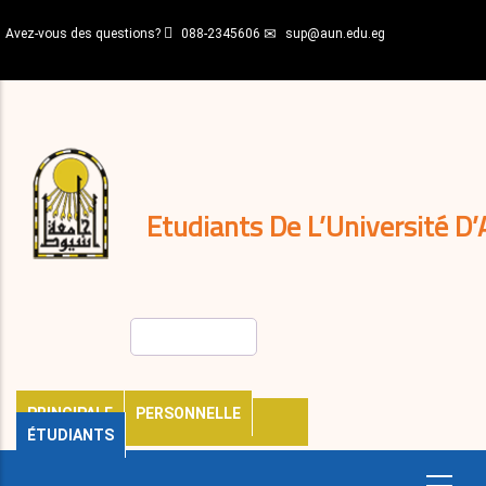
Aller
Avez-vous des questions?
088-2345606
sup@aun.edu.eg
au
contenu
N-
principal
Home
Règlements
&
décisions
Expatriés
Journal
Etudiants De L’Université D’
Rechercher
PRINCIPALE
PERSONNELLE
ÉTUDIANTS