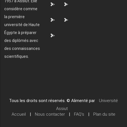
1957 à Assiut. Elle
">
">
considère comme
la première
">
">
université de Haute
Égypte à préparer
">
des diplômés avec
des connaissances
scientifiques.
Tous les droits sont réservés. © Alimenté par
Université
Assiut
Accueil
|
Nous contacter
|
FAQ's
|
Plan du site