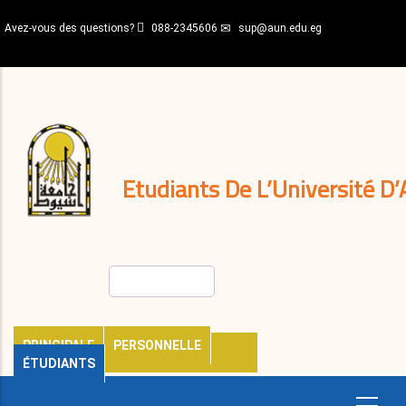
Aller
Avez-vous des questions?
088-2345606
sup@aun.edu.eg
au
contenu
N-
principal
Home
Règlements
&
décisions
Expatriés
Journal
Etudiants De L’Université D’
Rechercher
PRINCIPALE
PERSONNELLE
ÉTUDIANTS