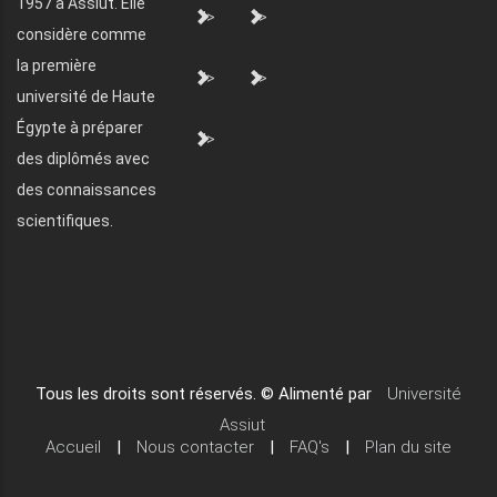
1957 à Assiut. Elle
">
">
considère comme
la première
">
">
université de Haute
Égypte à préparer
">
des diplômés avec
des connaissances
scientifiques.
Tous les droits sont réservés. © Alimenté par
Université
Assiut
Accueil
|
Nous contacter
|
FAQ's
|
Plan du site