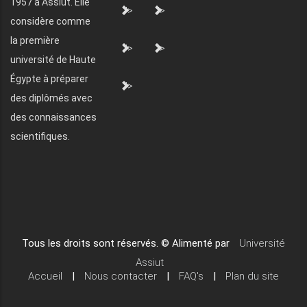
1957 à Assiut. Elle
">
">
considère comme
la première
">
">
université de Haute
Égypte à préparer
">
des diplômés avec
des connaissances
scientifiques.
Tous les droits sont réservés. © Alimenté par
Université
Assiut
Accueil
|
Nous contacter
|
FAQ's
|
Plan du site