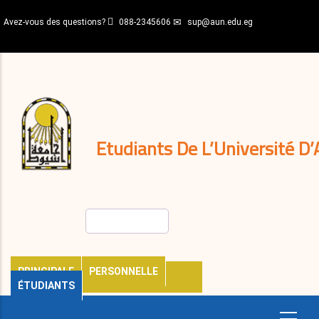
Aller
Avez-vous des questions?
088-2345606
sup@aun.edu.eg
au
contenu
N-
principal
Home
Règlements
&
décisions
Expatriés
Journal
Etudiants De L’Université D’
Rechercher
PRINCIPALE
PERSONNELLE
ÉTUDIANTS