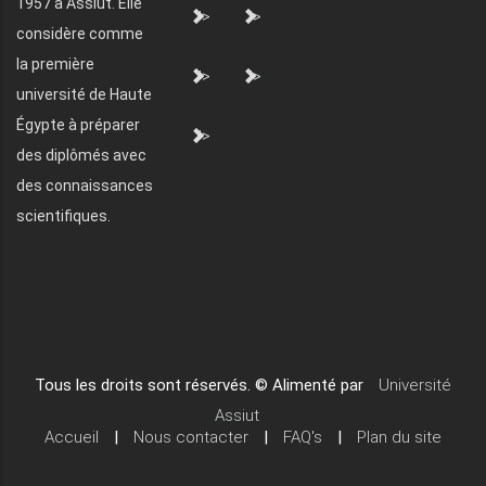
1957 à Assiut. Elle
">
">
considère comme
la première
">
">
université de Haute
Égypte à préparer
">
des diplômés avec
des connaissances
scientifiques.
Tous les droits sont réservés. © Alimenté par
Université
Assiut
Accueil
|
Nous contacter
|
FAQ's
|
Plan du site