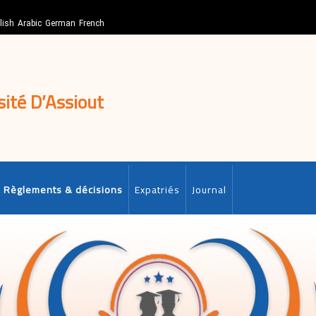
lish
Arabic
German
French
sité D’Assiout
Règlements & décisions
Expatriés
Journal