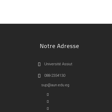
Notre Adresse
Université Assiut
088-2354130
sup@aun.edu.eg