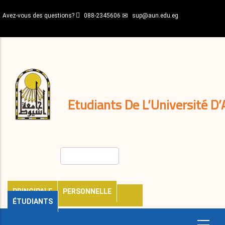
Aller
Avez-vous des questions?
088-2345606
sup@aun.edu.eg
au
contenu
N-
principal
Home
Règlements
&
décisions
Expatriés
Journal
Etudiants De L’Université D’
Rechercher
PRINCIPALE
PERSONNELLE
ÉTUDIANTS