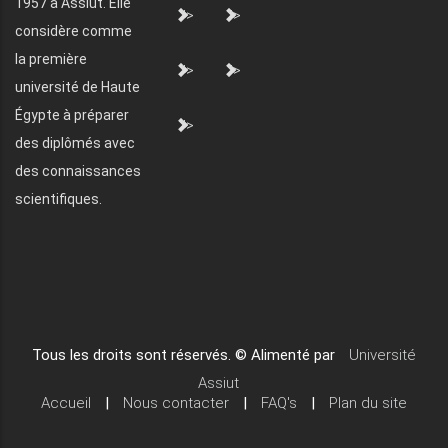
1957 à Assiut. Elle
">
">
considère comme
la première
">
">
université de Haute
Égypte à préparer
">
des diplômés avec
des connaissances
scientifiques.
Tous les droits sont réservés. © Alimenté par
Université
Assiut
Accueil
|
Nous contacter
|
FAQ's
|
Plan du site