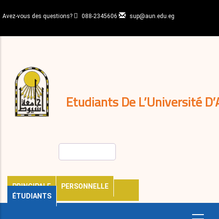
Aller
au
Avez-vous des questions?
088-2345606
sup@aun.edu.eg
contenu
N-
principal
Home
Règlements
&
décisions
Expatriés
Journal
Etudiants De L’Université D’
Rechercher
PRINCIPALE
PERSONNELLE
ÉTUDIANTS