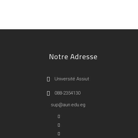
Notre Adresse
Université Assiut
088-2354130
sup@aun.edu.eg