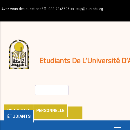
Aller
Avez-vous des questions?
088-2345606
sup@aun.edu.eg
au
contenu
N-
principal
Home
Règlements
&
décisions
Expatriés
Journal
Etudiants De L’Université D’
Rechercher
PRINCIPALE
PERSONNELLE
ÉTUDIANTS