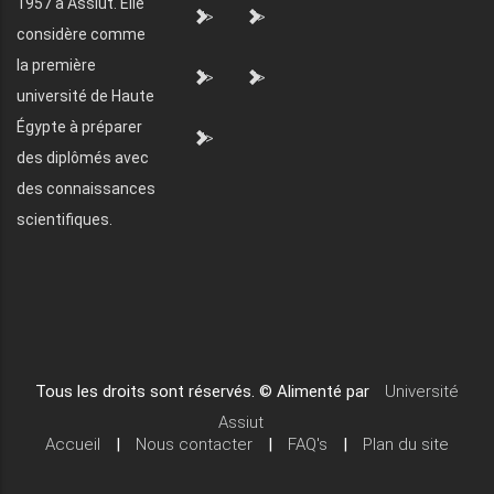
1957 à Assiut. Elle
">
">
considère comme
la première
">
">
université de Haute
Égypte à préparer
">
des diplômés avec
des connaissances
scientifiques.
Tous les droits sont réservés. © Alimenté par
Université
Assiut
Accueil
|
Nous contacter
|
FAQ's
|
Plan du site