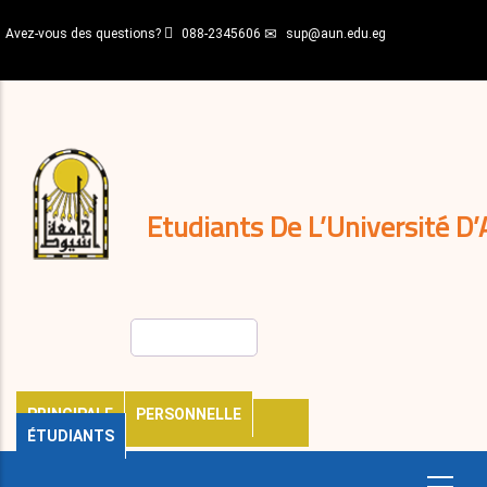
Aller
Avez-vous des questions?
088-2345606
sup@aun.edu.eg
au
contenu
N-
principal
Home
Règlements
&
décisions
Expatriés
Journal
Etudiants De L’Université D’
Rechercher
PRINCIPALE
PERSONNELLE
ÉTUDIANTS