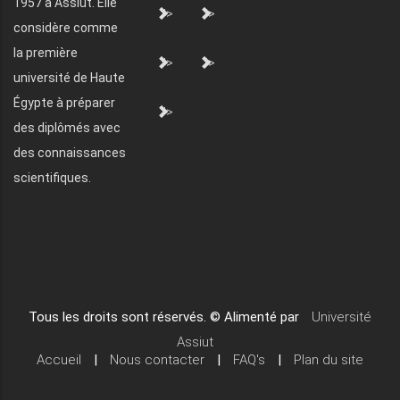
1957 à Assiut. Elle
">
">
considère comme
la première
">
">
université de Haute
Égypte à préparer
">
des diplômés avec
des connaissances
scientifiques.
Tous les droits sont réservés. © Alimenté par
Université
Assiut
Accueil
|
Nous contacter
|
FAQ's
|
Plan du site