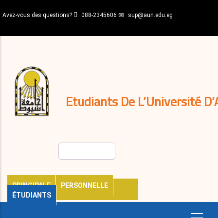
Aller
Avez-vous des questions?
088-2345606
sup@aun.edu.eg
au
contenu
N-
principal
Home
Règlements
&
décisions
Expatriés
Journal
Etudiants De L’Université D’
Rechercher
PRINCIPALE
PERSONNELLE
ÉTUDIANTS