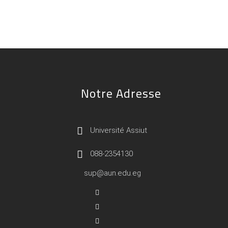
Notre Adresse
Université Assiut
088-2354130
sup@aun.edu.eg