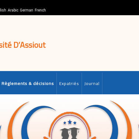
lish
Arabic
German
French
sité D’Assiout
Règlements & décisions
Expatriés
Journal