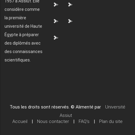
1957 à Assiut. Elle
">
">
considère comme
la première
">
">
université de Haute
Égypte à préparer
">
des diplômés avec
des connaissances
scientifiques.
Tous les droits sont réservés. © Alimenté par
Université
Assiut
Accueil
|
Nous contacter
|
FAQ's
|
Plan du site