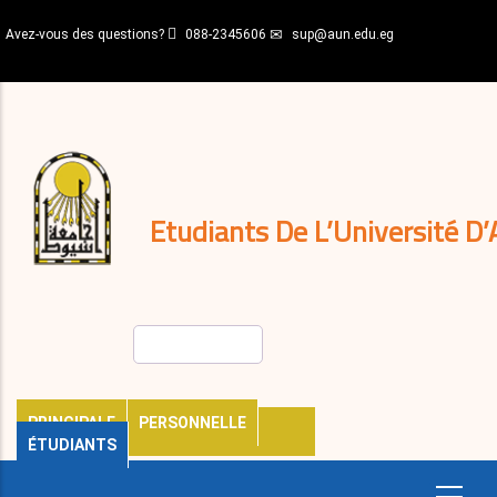
Aller
Avez-vous des questions?
088-2345606
sup@aun.edu.eg
au
contenu
N-
principal
Home
Règlements
&
décisions
Expatriés
Journal
Etudiants De L’Université D’
Rechercher
PRINCIPALE
PERSONNELLE
ÉTUDIANTS