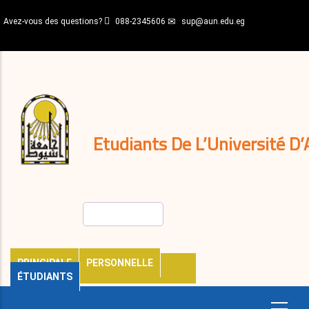
Aller
Avez-vous des questions?
088-2345606
sup@aun.edu.eg
au
contenu
N-
principal
Home
Règlements
&
décisions
Expatriés
Journal
Etudiants De L’Université D’
Rechercher
PRINCIPALE
PERSONNELLE
ÉTUDIANTS