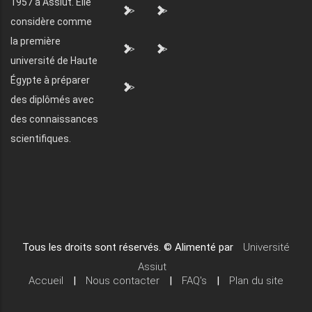
1957 à Assiut. Elle
">
">
considère comme
la première
">
">
université de Haute
Égypte à préparer
">
des diplômés avec
des connaissances
scientifiques.
Tous les droits sont réservés. © Alimenté par
Université
Assiut
Accueil
|
Nous contacter
|
FAQ's
|
Plan du site