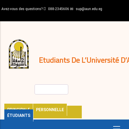
Aller
Avez-vous des questions?
088-2345606
sup@aun.edu.eg
au
contenu
N-
principal
Home
Règlements
&
décisions
Expatriés
Journal
Etudiants De L’Université D’
Rechercher
PRINCIPALE
PERSONNELLE
ÉTUDIANTS