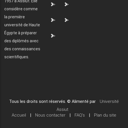
1957 à Assiut. Elle
">
">
considère comme
la première
">
">
université de Haute
Égypte à préparer
">
des diplômés avec
des connaissances
scientifiques.
Tous les droits sont réservés. © Alimenté par
Université
Assiut
Accueil
|
Nous contacter
|
FAQ's
|
Plan du site