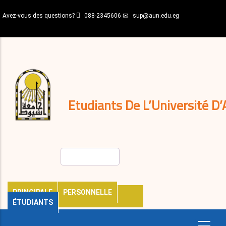
Aller
Avez-vous des questions?
088-2345606
sup@aun.edu.eg
au
contenu
N-
principal
Home
Règlements
&
décisions
Expatriés
Journal
Etudiants De L’Université D’
Rechercher
PRINCIPALE
PERSONNELLE
ÉTUDIANTS