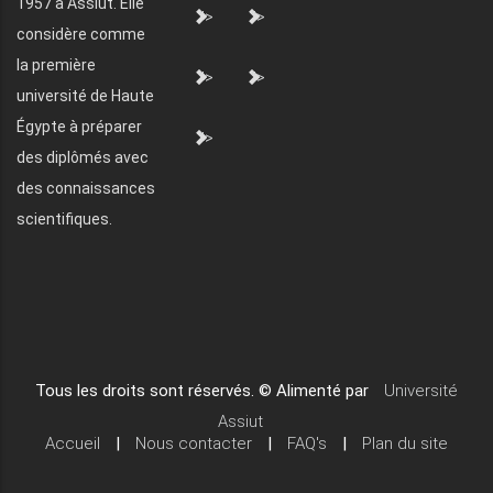
1957 à Assiut. Elle
">
">
considère comme
la première
">
">
université de Haute
Égypte à préparer
">
des diplômés avec
des connaissances
scientifiques.
Tous les droits sont réservés. © Alimenté par
Université
Assiut
Accueil
|
Nous contacter
|
FAQ's
|
Plan du site