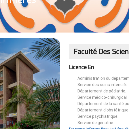
Faculté Des Scien
Licence En
Administration du départeme
Service des soins intensifs.
Département de pédiatrie.
Service médico-chirurgical.
Département de la santé pu
Département d'obstétrique 
Service psychiatrique.
Service de gériatrie.