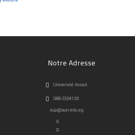
ty website
Notre Adresse
Université Assiut
088-2354130
sup@aun.edu.eg