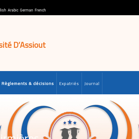
lish
Arabic
German
French
sité D’Assiout
Règlements & décisions
Expatriés
Journal
firmières