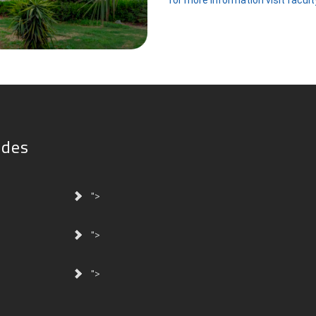
for more information visit facul
ides
">
">
">