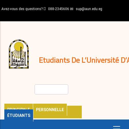
Aller
Avez-vous des questions?
088-2345606
sup@aun.edu.eg
au
contenu
N-
principal
Home
Règlements
&
décisions
Expatriés
Journal
Etudiants De L’Université D’
Rechercher
PRINCIPALE
PERSONNELLE
ÉTUDIANTS